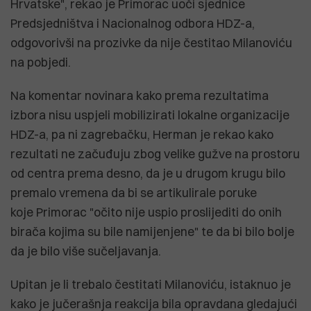
Hrvatske", rekao je Primorac uoči sjednice
Predsjedništva i Nacionalnog odbora HDZ-a,
odgovorivši na prozivke da nije čestitao Milanoviću
na pobjedi.
Na komentar novinara kako prema rezultatima
izbora nisu uspjeli mobilizirati lokalne organizacije
HDZ-a, pa ni zagrebačku, Herman je rekao kako
rezultati ne začuđuju zbog velike gužve na prostoru
od centra prema desno, da je u drugom krugu bilo
premalo vremena da bi se artikulirale poruke
koje Primorac "očito nije uspio proslijediti do onih
birača kojima su bile namijenjene" te da bi bilo bolje
da je bilo više sučeljavanja.
Upitan je li trebalo čestitati Milanoviću, istaknuo je
kako je jučerašnja reakcija bila opravdana gledajući