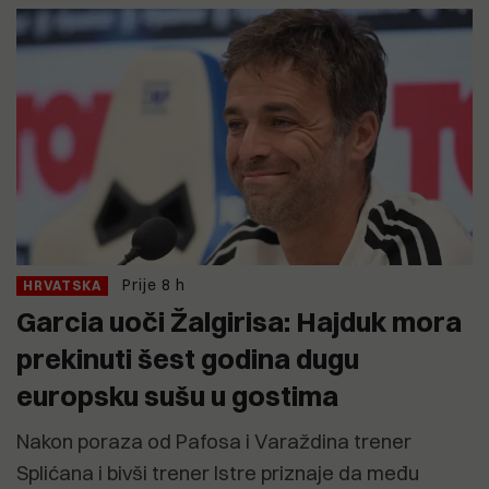
Prije 8 h
HRVATSKA
Garcia uoči Žalgirisa: Hajduk mora
prekinuti šest godina dugu
europsku sušu u gostima
Nakon poraza od Pafosa i Varaždina trener
Splićana i bivši trener Istre priznaje da među