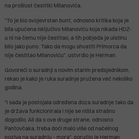
na prošlost čestitki Milanovića.
"To je bio svojevrstan bunt, odnosno kritika koja je
bila upućena isključivo Milanoviću koja nikada HDZ-
u ni na čemu nije čestitao, a tih pobjeda je uistinu
bilo jako puno. Tako da mogu shvatiti Primorca da
nije čestitao Milanoviću", ustvrdio je Herman.
Govoreći o suradnji s novim starim predsjednikom,
rekao je kako je ruka suradnje pružena već nekoliko
godina.
"I sada je postojala određena doza suradnje tako da
je država funkcionirala i nije se ništa strašno
dogodilo. Ali da s ove druge strane, odnosno
Pantovčaka, treba doći malo više od načelnog
poziva na suradnju - mora", poručio je Herman.