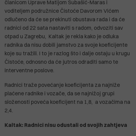
članicom Uprave Matijom Subašić-Maras i
voditeljem podružnice Čistoće Davorom Vićem
odlučeno da će se prekinuti obustava rada i da će
radnici od 22 sata nastaviti s radom, odvoziti sav
otpad u Zagrebu, Kaltak je rekla kako je odluka
radnika da nisu dobili jamstvo za svoje koeficijente
koje su tražili. I to je razlog što i dalje ostaju u krugu
Čistoće, odnosno da će jutros odraditi samo te
interventne poslove.
Radnici traže povećanje koeficijenta za najniže
plaćene radnike i vozače, da se najnižoj grupi
složenosti poveća koeficijent na 1,8, a vozačima na
2,4.
Kaltak: Radnici nisu odustali od svojih zahtjeva