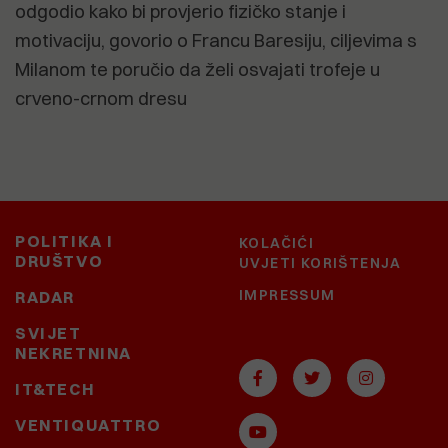
odgodio kako bi provjerio fizičko stanje i
motivaciju, govorio o Francu Baresiju, ciljevima s
Milanom te poručio da želi osvajati trofeje u
crveno-crnom dresu
POLITIKA I
KOLAČIĆI
DRUŠTVO
UVJETI KORIŠTENJA
IMPRESSUM
RADAR
SVIJET
NEKRETNINA
IT&TECH
VENTIQUATTRO