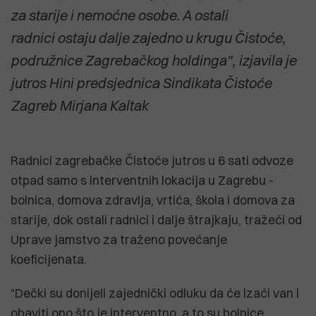
za starije i nemoćne osobe. A ostali
radnici ostaju dalje zajedno u krugu Čistoće,
podružnice Zagrebačkog holdinga", izjavila je
jutros Hini predsjednica Sindikata Čistoće
Zagreb Mirjana Kaltak
Radnici zagrebačke Čistoće jutros u 6 sati odvoze
otpad samo s interventnih lokacija u Zagrebu -
bolnica, domova zdravlja, vrtića, škola i domova za
starije, dok ostali radnici i dalje štrajkaju, tražeći od
Uprave jamstvo za traženo povećanje
koeficijenata.
"Dečki su donijeli zajednički odluku da će izaći van i
obaviti ono što je interventno, a to su bolnice,