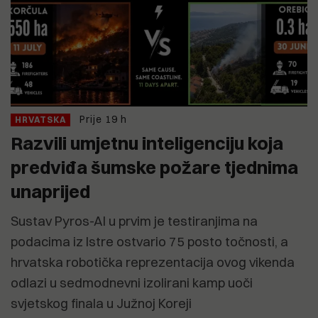
Prije 19 h
HRVATSKA
Razvili umjetnu inteligenciju koja
predviđa šumske požare tjednima
unaprijed
Sustav Pyros-AI u prvim je testiranjima na
podacima iz Istre ostvario 75 posto točnosti, a
hrvatska robotička reprezentacija ovog vikenda
odlazi u sedmodnevni izolirani kamp uoči
svjetskog finala u Južnoj Koreji