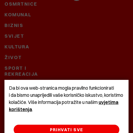
OSMRTNICE
KOMUNAL
BIZNIS
SVIJET
KULTURA
ŽIVOT
SPORT I
REKREACIJA
CRNA KRONIKA
Da bi ova web-stranica mogla pravilno funkcionirati
i da bismo unaprijedili vaše korisničko iskustvo, koristimo
BAŠTARDINI I PRAVI
kolačiće. Više informacija potražite u našim
uvjetima
KRASNA ZEMLJA
korištenja
.
PRIHVATI SVE