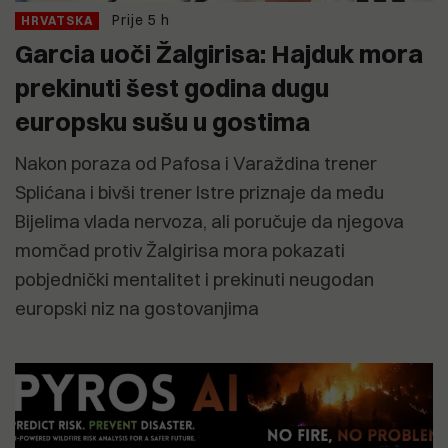
Prije 5 h
HRVATSKA
Garcia uoči Žalgirisa: Hajduk mora
prekinuti šest godina dugu
europsku sušu u gostima
Nakon poraza od Pafosa i Varaždina trener
Splićana i bivši trener Istre priznaje da među
Bijelima vlada nervoza, ali poručuje da njegova
momčad protiv Žalgirisa mora pokazati
pobjednički mentalitet i prekinuti neugodan
europski niz na gostovanjima