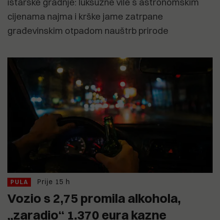
istarske gradnje: luksuzne vile s astronomskim
cijenama najma i krške jame zatrpane
građevinskim otpadom nauštrb prirode
Prije 15 h
PULA
Vozio s 2,75 promila alkohola,
„zaradio“ 1.370 eura kazne