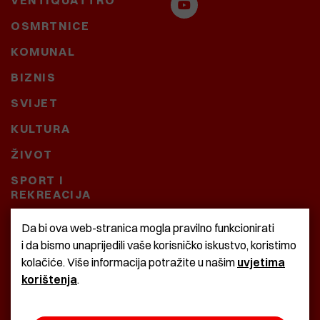
VENTIQUATTRO
OSMRTNICE
KOMUNAL
BIZNIS
SVIJET
KULTURA
ŽIVOT
SPORT I
REKREACIJA
CRNA KRONIKA
Da bi ova web-stranica mogla pravilno funkcionirati
i da bismo unaprijedili vaše korisničko iskustvo, koristimo
BAŠTARDINI I PRAVI
kolačiće. Više informacija potražite u našim
uvjetima
KRASNA ZEMLJA
korištenja
.