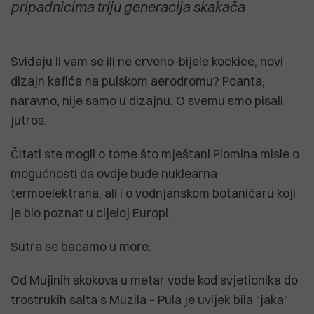
pripadnicima triju generacija skakača
Sviđaju li vam se ili ne crveno-bijele kockice, novi
dizajn kafića na pulskom aerodromu? Poanta,
naravno, nije samo u dizajnu. O svemu smo pisali
jutros.
Čitati ste mogli o tome što mještani Plomina misle o
mogućnosti da ovdje bude nuklearna
termoelektrana, ali i o vodnjanskom botaničaru koji
je bio poznat u cijeloj Europi.
Sutra se bacamo u more.
Od Mujinih skokova u metar vode kod svjetionika do
trostrukih salta s Muzila – Pula je uvijek bila "jaka"