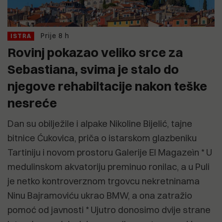
Prije 8 h
ISTRA
Rovinj pokazao veliko srce za
Sebastiana, svima je stalo do
njegove rehabiltacije nakon teške
nesreće
Dan su obilježile i alpake Nikoline Bijelić, tajne
bitnice Ćukovica, priča o istarskom glazbeniku
Tartiniju i novom prostoru Galerije El Magazeìn * U
medulinskom akvatoriju preminuo ronilac, a u Puli
je netko kontroverznom trgovcu nekretninama
Ninu Bajramoviću ukrao BMW, a ona zatražio
pomoć od javnosti * Ujutro donosimo dvije strane