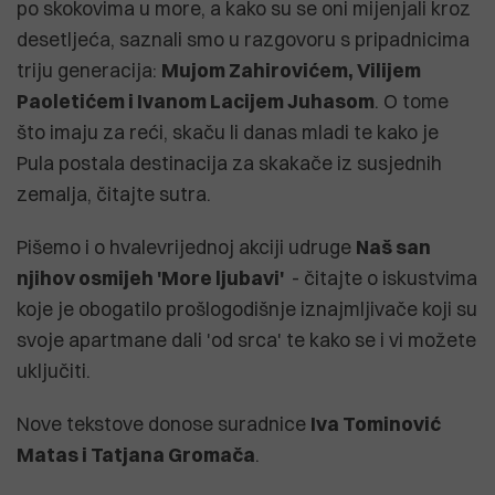
po skokovima u more, a kako su se oni mijenjali kroz
desetljeća, saznali smo u razgovoru s pripadnicima
triju generacija:
Mujom Zahirovićem, Vilijem
Paoletićem i Ivanom Lacijem Juhasom
. O tome
što imaju za reći, skaču li danas mladi te kako je
Pula postala destinacija za skakače iz susjednih
zemalja, čitajte sutra.
Pišemo i o hvalevrijednoj akciji udruge
Naš san
njihov osmijeh 'More ljubavi'
- čitajte o iskustvima
koje je obogatilo prošlogodišnje iznajmljivače koji su
svoje apartmane dali 'od srca' te kako se i vi možete
uključiti.
Nove tekstove donose suradnice
Iva Tominović
Matas i Tatjana Gromača
.