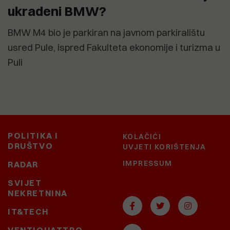
ukradeni BMW?
BMW M4 bio je parkiran na javnom parkiralištu
usred Pule, ispred Fakulteta ekonomije i turizma u
Puli
POLITIKA I
KOLAČIĆI
DRUŠTVO
UVJETI KORIŠTENJA
IMPRESSUM
RADAR
SVIJET
NEKRETNINA
IT&TECH