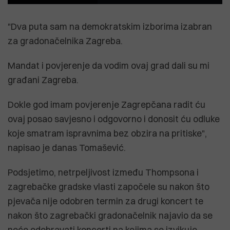
"Dva puta sam na demokratskim izborima izabran
za gradonačelnika Zagreba.
Mandat i povjerenje da vodim ovaj grad dali su mi
građani Zagreba.
Dokle god imam povjerenje Zagrepčana radit ću
ovaj posao savjesno i odgovorno i donosit ću odluke
koje smatram ispravnima bez obzira na pritiske",
napisao je danas Tomašević.
Podsjetimo, netrpeljivost između Thompsona i
zagrebačke gradske vlasti započele su nakon što
pjevača nije odobren termin za drugi koncert te
nakon što zagrebački gradonačelnik najavio da se
neće odobravati koncerti na kojima se izvikuje