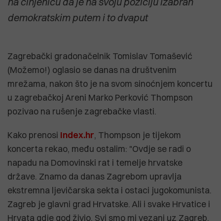
na činjenicu da je na svoju poziciju izabran
demokratskim putem i to dvaput
Zagrebački gradonačelnik Tomislav Tomašević
(Možemo!) oglasio se danas na društvenim
mrežama, nakon što je na svom sinoćnjem koncertu
u zagrebačkoj Areni Marko Perković Thompson
pozivao na rušenje zagrebačke vlasti.
Kako prenosi
Index.hr
, Thompson je tijekom
koncerta rekao, među ostalim: "Ovdje se radi o
napadu na Domovinski rat i temelje hrvatske
države. Znamo da danas Zagrebom upravlja
ekstremna ljevičarska sekta i ostaci jugokomunista.
Zagreb je glavni grad Hrvatske. Ali i svake Hrvatice i
Hrvata gdje god živio. Svi smo mi vezani uz Zagreb.