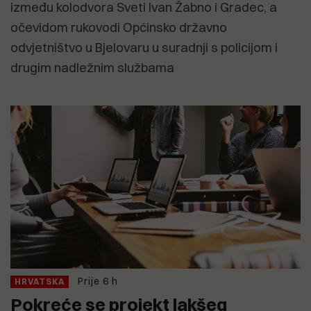
između kolodvora Sveti Ivan Žabno i Gradec, a
očevidom rukovodi Općinsko državno
odvjetništvo u Bjelovaru u suradnji s policijom i
drugim nadležnim službama
Prije 6 h
HRVATSKA
Pokreće se projekt lakšeg