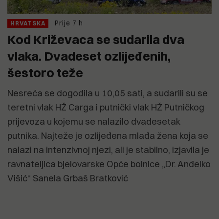
Prije 7 h
HRVATSKA
Kod Križevaca se sudarila dva
vlaka. Dvadeset ozlijeđenih,
šestoro teže
Nesreća se dogodila u 10,05 sati, a sudarili su se
teretni vlak HŽ Carga i putnički vlak HŽ Putničkog
prijevoza u kojemu se nalazilo dvadesetak
putnika. Najteže je ozlijeđena mlađa žena koja se
nalazi na intenzivnoj njezi, ali je stabilno, izjavila je
ravnateljica bjelovarske Opće bolnice „Dr. Anđelko
Višić“ Sanela Grbaš Bratković