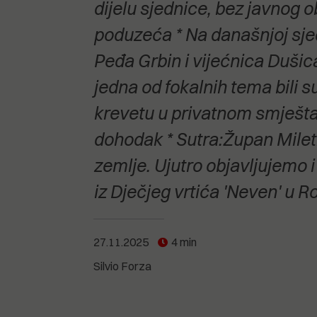
POGLEDAJTE SVE
POGLEDAJTE SVE
dijelu sjednice, bez javnog 
POGLEDAJTE SVE
poduzeća * Na današnjoj sjed
Peđa Grbin i vijećnica Duši
POGLEDAJTE SVE
jedna od fokalnih tema bili 
krevetu u privatnom smješta
dohodak * Sutra:Župan Miletić
zemlje. Ujutro objavljujemo i
iz Dječjeg vrtića 'Neven' u R
27.11.2025
4 min
Silvio Forza