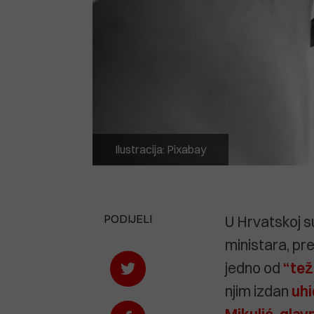
Ilustracija: Pixabay
PODIJELI
U Hrvatskoj su
ministara, pr
jedno od
“tež
njim izdan
uhi
Mikulić, glav