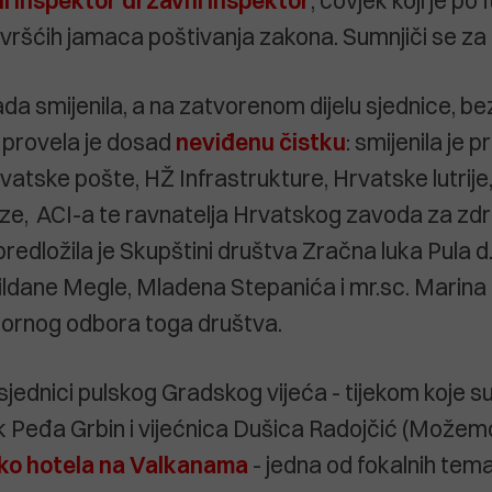
čvršćih jamaca poštivanja zakona. Sumnjiči se za 
ada smijenila, a na zatvorenom dijelu sjednice, b
 provela je dosad
neviđenu čistku
: smijenila je 
atske pošte, HŽ Infrastrukture, Hrvatske lutrije,
veze, ACI-a te ravnatelja Hrvatskog zavoda za z
predložila je Skupštini društva Zračna luka Pula d.
ldane Megle, Mladena Stepanića i mr.sc. Marina
ornog odbora toga društva.
sjednici pulskog Gradskog vijeća - tijekom koje s
 Peđa Grbin i vijećnica Dušica Radojčić (Možem
 oko hotela na Valkanama
- jedna od fokalnih tema 