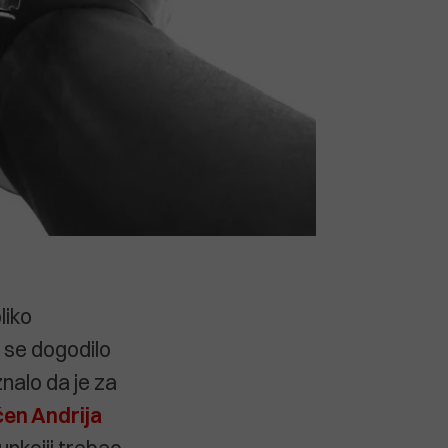
liko
 se dogodilo
znalo da je za
ćen Andrija
funkciji trebao