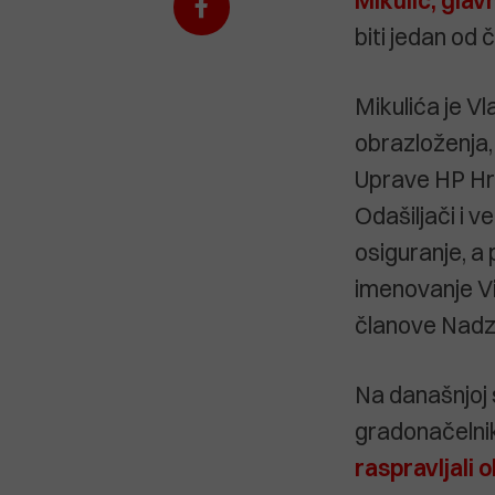
biti jedan od 
Mikulića je Vl
obrazloženja,
Uprave HP Hrv
Odašiljači i 
osiguranje, a 
imenovanje Vi
članove Nadz
Na današnjoj 
gradonačelnik
raspravljali