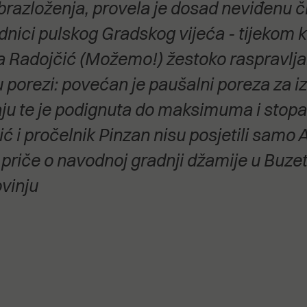
obrazloženja, provela je dosad neviđenu č
stanovanje,
kulturu..."
nici pulskog Gradskog vijeća - tijekom 
ca Radojčić (Možemo!) žestoko raspravlja
su porezi: povećan je paušalni poreza za 
ju te je podignuta do maksimuma i stopa
 i pročelnik Pinzan nisu posjetili samo A
 priče o navodnoj gradnji džamije u Buzet
ovinju