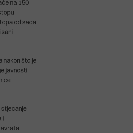
vače na 150
 stopu
stopa od sada
isani
a nakon što je
e javnosti
nice
 stjecanje
 i
 navrata