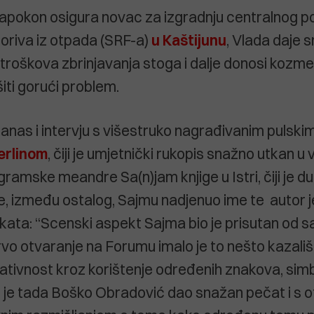
apokon osigura novac za izgradnju centralnog po
goriva iz otpada (SRF-a)
u Kaštijunu
, Vlada daje 
a troškova zbrinjavanja stoga i dalje donosi kozm
šiti gorući problem.
danas i intervju s višestruko nagrađivanim pulsk
erlinom
, čiji je umjetnički rukopis snažno utkan u v
ogramske meandre Sa(n)jam knjige u Istri, čiji je d
je, između ostalog, Sajmu nadjenuo ime te autor j
kata: “Scenski aspekt Sajma bio je prisutan od 
rvo otvaranje na Forumu imalo je to nešto kazališ
tivnost kroz korištenje određenih znakova, simb
 je tada Boško Obradović dao snažan pečat i s o