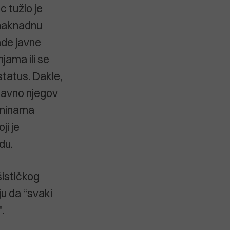
 tužio je
 naknadnu
ade javne
jama ili se
 status. Dakle,
stavno njegov
tninama
ji je
du.
šističkog
u da “svaki
.