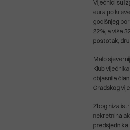
Vijećnici su 
eura po kreve
godišnjeg por
22%, a viša 3
postotak, dru
Malo sjevernij
Klub vijećnik
objasnila čla
Gradskog vij
Zbog niza ist
nekretnina ak
predsjednika