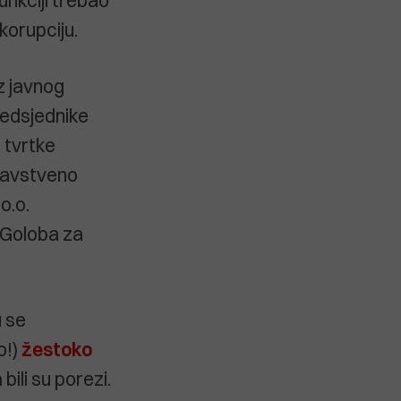
korupciju.
ez javnog
predsjednike
 tvrtke
dravstveno
o.o.
 Goloba za
u se
o!)
žestoko
bili su porezi.