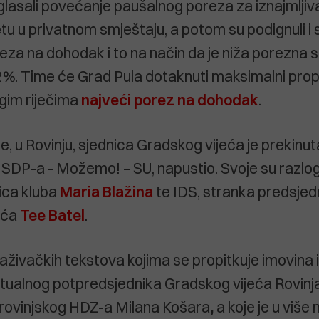
izglasali povećanje paušalnog poreza za iznajmlji
tu u privatnom smještaju, a potom su podignuli i
eza na dohodak i to na način da je niža porezna 
2%. Time će Grad Pula dotaknuti maksimalni prop
gim riječima
najveći porez na dohodak
.
e, u Rovinju, sjednica Gradskog vijeća je prekinut
a SDP-a - Možemo! – SU, napustio. Svoje su razlog
nica kluba
Maria Blažina
te IDS, stranka predsjed
eća
Tee Batel
.
raživačkih tekstova kojima se propitkuje imovina i
tualnog potpredsjednika Gradskog vijeća Rovinja
 rovinjskog HDZ-a Milana Košara
,
a koje je u više