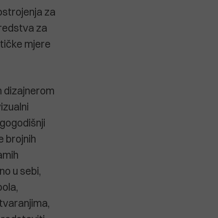
strojenja za
sredstva za
etičke mjere
im dizajnerom
izualni
ugogodišnji
e brojnih
samih
no u sebi,
ola,
tvaranjima,