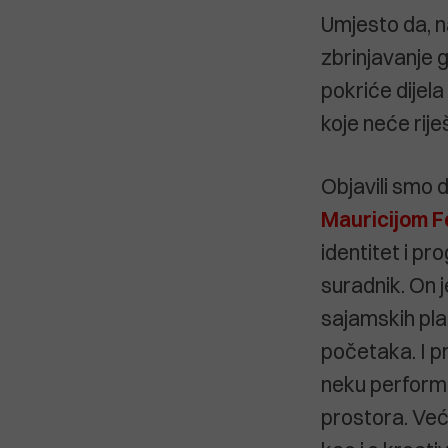
Umjesto da, n
zbrinjavanje 
pokriće dijel
koje neće rije
Objavili smo 
Mauricijom F
identitet i pr
suradnik. On 
sajamskih pla
početaka. I p
neku performa
prostora. Već