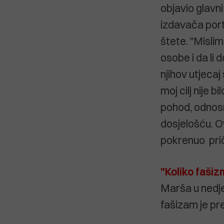
objavio glavn
izdavača por
štete. "Mislim
osobe i da li 
njihov utjecaj 
moj cilj nije 
pohod, odnosn
dosjelošću. Ovo
pokrenuo priču
"Koliko fašiz
Marša u nedje
fašizam je pr