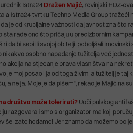
i urednik Istra24
Dražen Majić
,
rovinjski HDZ-ovac
tala Istra24 tvrtku Techno Media Group tražeći
 da je od krucijalne važnosti da javnost zna što r
doista rade ono što pričaju u predizbornim kampan
širi da bi sebi ili svojoj obitelji poboljšali imovinski
bilo nikakvo osobno napadanje tužitelja već jedno
o akcija na stjecanje prava vlasništva na nekre
 je moj posao i ja od toga živim, a tužitelj je taj ko
, a ne ja. Moje je da pišem", rekao je Majić na su
ma društvo može tolerirati?
Uoči pulskog antifa
lju razgovarali smo s organizatorima koji poručuj
eviše: zato hodamo! Jer znamo da možemo bolje"