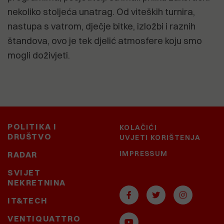
nekoliko stoljeća unatrag. Od viteških turnira,
nastupa s vatrom, dječje bitke, izložbi i raznih
štandova, ovo je tek djelić atmosfere koju smo
mogli doživjeti.
POLITIKA I
KOLAČIĆI
DRUŠTVO
UVJETI KORIŠTENJA
IMPRESSUM
RADAR
SVIJET
NEKRETNINA
IT&TECH
VENTIQUATTRO