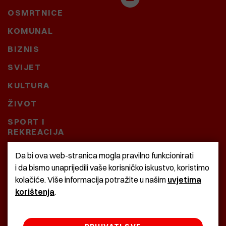
OSMRTNICE
KOMUNAL
BIZNIS
SVIJET
KULTURA
ŽIVOT
SPORT I
REKREACIJA
CRNA KRONIKA
Da bi ova web-stranica mogla pravilno funkcionirati
i da bismo unaprijedili vaše korisničko iskustvo, koristimo
BAŠTARDINI I PRAVI
kolačiće. Više informacija potražite u našim
uvjetima
KRASNA ZEMLJA
korištenja
.