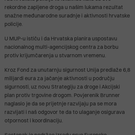
rekordne zapljene droga u našim lukama rezultat
snažne međunarodne suradnje i aktivnosti hrvatske
policije.
U MUP-u ističu i da Hrvatska planira uspostavu
nacionalnog multi-agencijskog centra za borbu
protiv krijumčarenja u stvarnom vremenu.
Kroz Fond za unutarnju sigurnost Unija predlaže 6,8
milijardi eura za jačanje aktivnosti u području
sigurnosti, uz novu Strategiju za droge i Akcijski
plan protiv trgovine drogom. Povjerenik Brunner
naglasio je da se prijetnje razvijaju pa se mora
razvijati i naš odgovor te da to ulaganje osigurava
otpornost i koordinaciju.
Sastanak je podržao izradu prve Europske