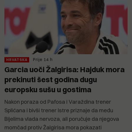
Prije 14 h
HRVATSKA
Garcia uoči Žalgirisa: Hajduk mora
prekinuti šest godina dugu
europsku sušu u gostima
Nakon poraza od Pafosa i Varaždina trener
Splićana i bivši trener Istre priznaje da među
Bijelima vlada nervoza, ali poručuje da njegova
momčad protiv Žalgirisa mora pokazati