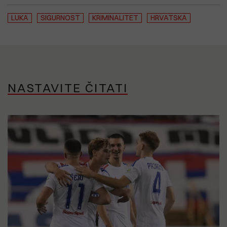
LUKA
SIGURNOST
KRIMINALITET
HRVATSKA
NASTAVITE ČITATI