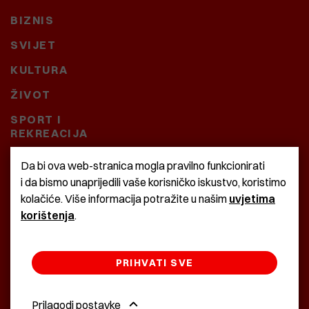
BIZNIS
SVIJET
KULTURA
ŽIVOT
SPORT I
REKREACIJA
CRNA KRONIKA
Da bi ova web-stranica mogla pravilno funkcionirati
i da bismo unaprijedili vaše korisničko iskustvo, koristimo
BAŠTARDINI I PRAVI
kolačiće. Više informacija potražite u našim
uvjetima
KRASNA ZEMLJA
korištenja
.
PRIHVATI SVE
©2022 Istra24 - istarske digitalne novine
Prilagodi postavke