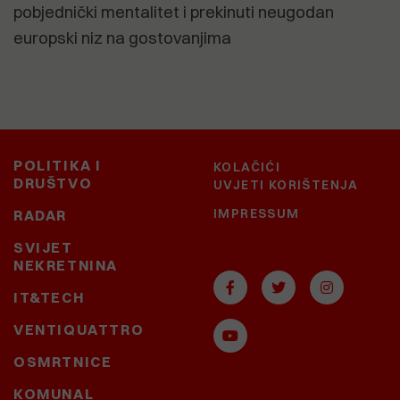
pobjednički mentalitet i prekinuti neugodan
europski niz na gostovanjima
POLITIKA I
KOLAČIĆI
DRUŠTVO
UVJETI KORIŠTENJA
IMPRESSUM
RADAR
SVIJET
NEKRETNINA
IT&TECH
VENTIQUATTRO
OSMRTNICE
KOMUNAL