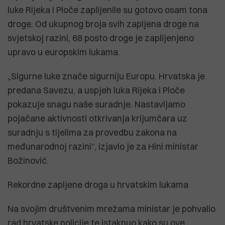
luke Rijeka i Ploče zaplijenile su gotovo osam tona
droge. Od ukupnog broja svih zapljena droge na
svjetskoj razini, 68 posto droge je zaplijenjeno
upravo u europskim lukama.
„Sigurne luke znače sigurniju Europu. Hrvatska je
predana Savezu, a uspjeh luka Rijeka i Ploče
pokazuje snagu naše suradnje. Nastavljamo
pojačane aktivnosti otkrivanja krijumčara uz
suradnju s tijelima za provedbu zakona na
međunarodnoj razini“, izjavio je za Hini ministar
Božinović.
Rekordne zapljene droga u hrvatskim lukama
Na svojim društvenim mrežama ministar je pohvalio
rad hrvatske policije te istaknuo kako su ove