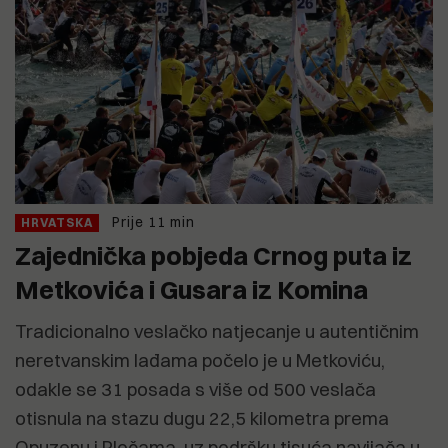
Prije 11 min
HRVATSKA
Zajednička pobjeda Crnog puta iz
Metkovića i Gusara iz Komina
Tradicionalno veslačko natjecanje u autentičnim
neretvanskim lađama počelo je u Metkoviću,
odakle se 31 posada s više od 500 veslača
otisnula na stazu dugu 22,5 kilometra prema
Opuzenu i Pločama, uz podršku tisuća navijača u