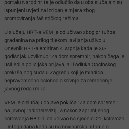
portalu Narod.hr te je odlučilo da u oba slučaja nisu
ispunjeni uvjeti za izricanje mjera zbog
promoviranja fašističkog režima.
U slučaju HRT-a VEM je odlučivao zbog pritužbe
građanina na prilog tijekom javljanja uživo u
Dnevnik HRT-a emitiran 4. srpnja kada je 26-
godišnjak uzviknuo "Za dom spremni", nakon čega je
uslijedila policijska prijava, ali i odluka Općinskog
prekršajnog suda u Zagrebu koji je mladića
nepravomoćno oslobodio krivnje za remećenje
javnog reda i mira.
VEM je o slučaju objave pokliča "Za dom spremni"
na javnoj radioteleviziji, a nakon zaprimljenog
očitovanja HRT-a, odlučivao na sjednici 21. kolovoza
– istoga dana kada su na novinarska pitanja o