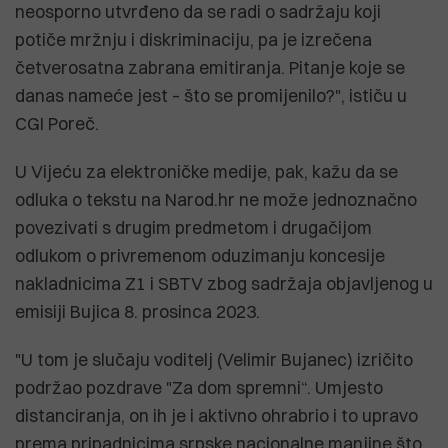
neosporno utvrđeno da se radi o sadržaju koji
potiče mržnju i diskriminaciju, pa je izrečena
četverosatna zabrana emitiranja. Pitanje koje se
danas nameće jest – što se promijenilo?", ističu u
CGI Poreč.
U Vijeću za elektroničke medije, pak, kažu da se
odluka o tekstu na Narod.hr ne može jednoznačno
povezivati s drugim predmetom i drugačijom
odlukom o privremenom oduzimanju koncesije
nakladnicima Z1 i SBTV zbog sadržaja objavljenog u
emisiji Bujica 8. prosinca 2023.
"U tom je slučaju voditelj (Velimir Bujanec) izričito
podržao pozdrave "Za dom spremni“. Umjesto
distanciranja, on ih je i aktivno ohrabrio i to upravo
prema pripadnicima srpske nacionalne manjine što