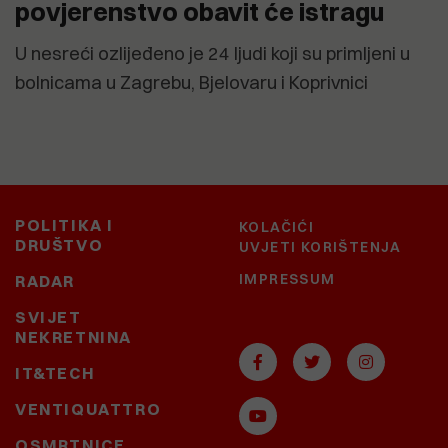
povjerenstvo obavit će istragu
U nesreći ozlijeđeno je 24 ljudi koji su primljeni u
bolnicama u Zagrebu, Bjelovaru i Koprivnici
POLITIKA I
KOLAČIĆI
DRUŠTVO
UVJETI KORIŠTENJA
IMPRESSUM
RADAR
SVIJET
NEKRETNINA
IT&TECH
VENTIQUATTRO
OSMRTNICE