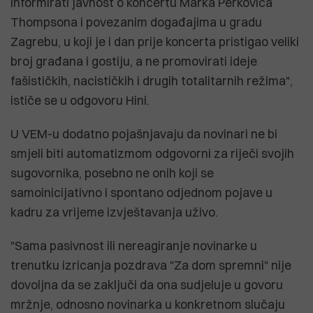
informirati javnost o koncertu Marka Perkovića
Thompsona i povezanim događajima u gradu
Zagrebu, u koji je i dan prije koncerta pristigao veliki
broj građana i gostiju, a ne promovirati ideje
fašističkih, nacističkih i drugih totalitarnih režima",
ističe se u odgovoru Hini.
U VEM-u dodatno pojašnjavaju da novinari ne bi
smjeli biti automatizmom odgovorni za riječi svojih
sugovornika, posebno ne onih koji se
samoinicijativno i spontano odjednom pojave u
kadru za vrijeme izvještavanja uživo.
"Sama pasivnost ili nereagiranje novinarke u
trenutku izricanja pozdrava "Za dom spremni" nije
dovoljna da se zaključi da ona sudjeluje u govoru
mržnje, odnosno novinarka u konkretnom slučaju