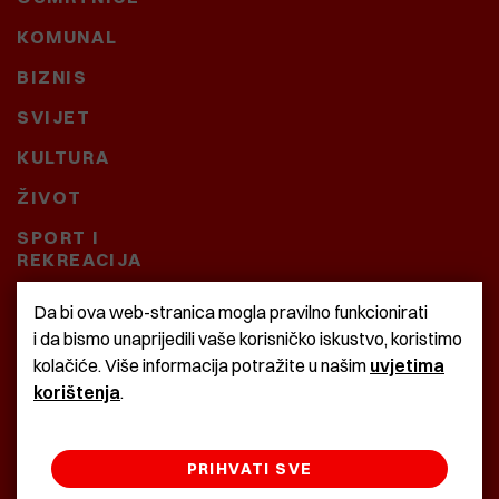
KOMUNAL
BIZNIS
SVIJET
KULTURA
ŽIVOT
SPORT I
REKREACIJA
CRNA KRONIKA
Da bi ova web-stranica mogla pravilno funkcionirati
i da bismo unaprijedili vaše korisničko iskustvo, koristimo
BAŠTARDINI I PRAVI
kolačiće. Više informacija potražite u našim
uvjetima
KRASNA ZEMLJA
korištenja
.
PRIHVATI SVE
©2022 Istra24 - istarske digitalne novine