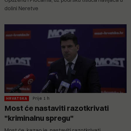
dolini Neretve
Prije 1 h
HRVATSKA
Most će nastaviti razotkrivati
"kriminalnu spregu"
Most će, kazao je, nastaviti razotkrivati