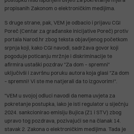
propisanih Zakonom o elektroničkim medijima.
S druge strane, pak, VEM je odbacio i prijavu CGI
Poreč (Centar za građanske inicijative Poreč) protiv
portala Narod.hr zbog teksta objavljenog početkom
srpnja koji, kako CGI navodi, sadržava govor koji
pogoduje poticanju mržnje i diskriminacije te
afirmira ustaški pozdrav "Za dom – spremni"
uključivši i završnu poruku autora koja glasi "Za dom
– spremni! Vi ste me natjerali da to izgovorim!".
"VEM u svojoj odluci navodi da nema uvjeta za
pokretanje postupka, iako je isti regulator u siječnju
2024. sankcionirao emisiju Bujica (Z1 i STV) zbog
upravo tog pozdrava, pozivajući se na članak 14.
stavak 2. Zakona o elektroničkim medijima. Tada je