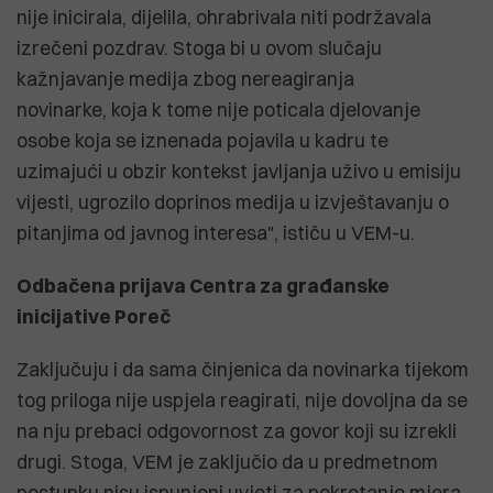
nije inicirala, dijelila, ohrabrivala niti podržavala
izrečeni pozdrav. Stoga bi u ovom slučaju
kažnjavanje medija zbog nereagiranja
novinarke, koja k tome nije poticala djelovanje
osobe koja se iznenada pojavila u kadru te
uzimajući u obzir kontekst javljanja uživo u emisiju
vijesti, ugrozilo doprinos medija u izvještavanju o
pitanjima od javnog interesa", ističu u VEM-u.
Odbačena prijava Centra za građanske
inicijative Poreč
Zaključuju i da sama činjenica da novinarka tijekom
tog priloga nije uspjela reagirati, nije dovoljna da se
na nju prebaci odgovornost za govor koji su izrekli
drugi. Stoga, VEM je zaključio da u predmetnom
postupku nisu ispunjeni uvjeti za pokretanje mjera