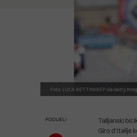
Foto: LUCA BETTINI/AFP via Getty Ima
PODIJELI
Talijanski bici
Giro d'Italij