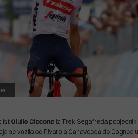
ges
klist
Giulio Ciccone
iz Trek-Segafreda pobjednik 
e koja se vozila od Rivarola Canavesea do Cognea u