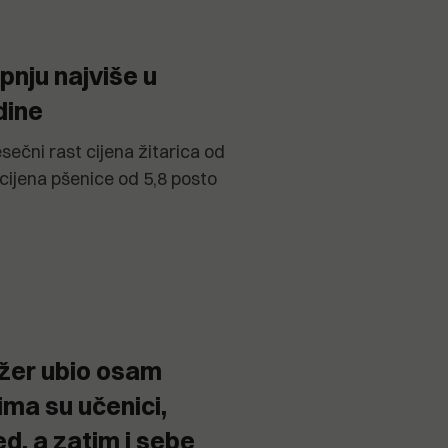
pnju najviše u
dine
esečni rast cijena žitarica od
cijena pšenice od 5,8 posto
džer ubio osam
ma su učenici,
ed, a zatim i sebe