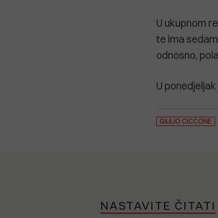
U ukupnom re
te ima sedam 
odnosno, pola
U ponedjeljak
GIULIO CICCONE
NASTAVITE ČITATI