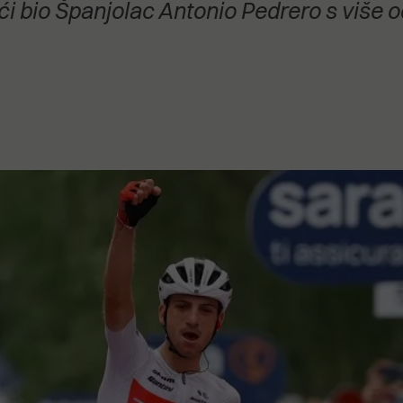
eći bio Španjolac Antonio Pedrero s više 
stanovanje,
kulturu..."