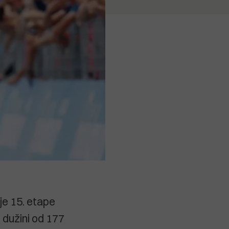
je 15. etape
 dužini od 177