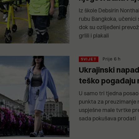
Iz škole Debsirin Nonth
rubu Bangkoka, učenici su
dok su ozlijeđeni prevož
grlili i plakali
Prije 6 h
SVIJET
Ukrajinski napad
teško pogađaju 
U samo tri tjedna posao 
punkta za preuzimanje 
uspješne male tvrtke pre
sada pokušava prodati