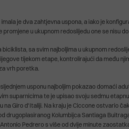
imala je dva zahtjevna uspona, a iako je konfigur
 promjene u ukupnom redoslijedu one se nisu do
 biciklista, sa svim najboljima u ukupnom redoslij
ijegove tijekom etape, kontrolirajući da među nj
za vrh poretka.
sljednjem usponu najboljim pokazao domaći adut
vim suparnicima te je upisao svoju sedmu etapnu
ću na Giro d'Italiji. Na kraju je Ciccone ostvario ča
 od drugoplasiranog Kolumbijca Santiaga Buitraga,
 Antonio Pedrero s više od dvije minute zaostatk