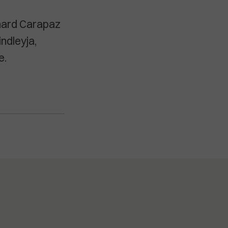
chard Carapaz
ndleyja,
e.