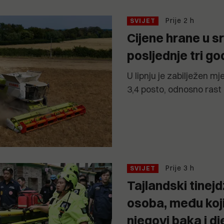
Prije 2 h
SVIJET
Cijene hrane u sr
posljednje tri go
U lipnju je zabilježen mj
3,4 posto, odnosno rast 
Prije 3 h
SVIJET
Tajlandski tinej
osoba, među koji
njegovi baka i dj