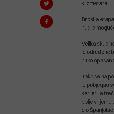
kilometara.
Brdska etapa 
nudila moguće
Velika skupina
je određene b
nitko opasan 
Tako se na po
je pobjegao s
karijeri, a tre
bolje vrijeme
bio Španjolac