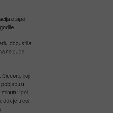
acija etape
godile.
edu, dopustila
ima ne bude
 Ciccone koji
 pobjedu u
k minutu i pol
 dok je treći
a.