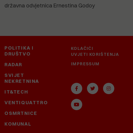
državna odvjetnica Ernestina Godoy
POLITIKA I
KOLAČIĆI
DRUŠTVO
UVJETI KORIŠTENJA
IMPRESSUM
RADAR
SVIJET
NEKRETNINA
IT&TECH
VENTIQUATTRO
OSMRTNICE
KOMUNAL