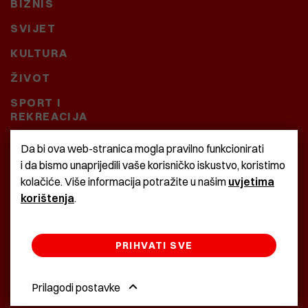
BIZNIS
SVIJET
KULTURA
ŽIVOT
SPORT I
REKREACIJA
CRNA KRONIKA
Da bi ova web-stranica mogla pravilno funkcionirati
i da bismo unaprijedili vaše korisničko iskustvo, koristimo
BAŠTARDINI I PRAVI
kolačiće. Više informacija potražite u našim
uvjetima
KRASNA ZEMLJA
korištenja
.
PRIHVATI SVE
©2022 Istra24 - istarske digitalne novine
Prilagodi postavke