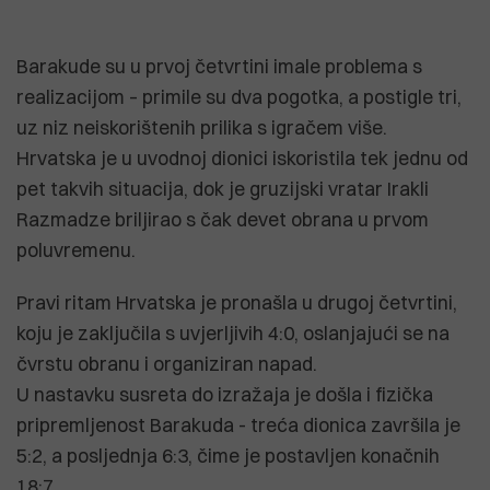
Barakude su u prvoj četvrtini imale problema s
realizacijom – primile su dva pogotka, a postigle tri,
uz niz neiskorištenih prilika s igračem više.
Hrvatska je u uvodnoj dionici iskoristila tek jednu od
pet takvih situacija, dok je gruzijski vratar Irakli
Razmadze briljirao s čak devet obrana u prvom
poluvremenu.
Pravi ritam Hrvatska je pronašla u drugoj četvrtini,
koju je zaključila s uvjerljivih 4:0, oslanjajući se na
čvrstu obranu i organiziran napad.
U nastavku susreta do izražaja je došla i fizička
pripremljenost Barakuda - treća dionica završila je
5:2, a posljednja 6:3, čime je postavljen konačnih
18:7.