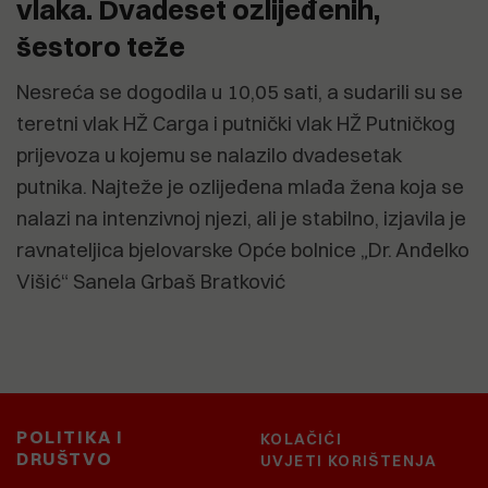
vlaka. Dvadeset ozlijeđenih,
šestoro teže
Nesreća se dogodila u 10,05 sati, a sudarili su se
teretni vlak HŽ Carga i putnički vlak HŽ Putničkog
prijevoza u kojemu se nalazilo dvadesetak
putnika. Najteže je ozlijeđena mlađa žena koja se
nalazi na intenzivnoj njezi, ali je stabilno, izjavila je
ravnateljica bjelovarske Opće bolnice „Dr. Anđelko
Višić“ Sanela Grbaš Bratković
POLITIKA I
KOLAČIĆI
DRUŠTVO
UVJETI KORIŠTENJA