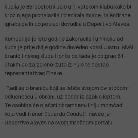
kupila je 85-postotni udio u hrvatskom klubu kako bi
kroz njega pronalazila i trenirala mlade, talentirane
igrače pa ih po potrebi dovodila u Deportivo Alaves.
Kompanija je iste godine zakoračila i u Finsku od
kuda je prije dvije godine doveden Koski u Istru. Bivši
branič finskog kluba Honke od tada je odigrao 64
utakmice za zeleno-žute iz Pule te postao
reprezentativac Finske.
"Radi se o braniču koji se ističe svojom čvrstoćom i
odlučnošću u obrani, uz dobar izlazak s loptom.
Te osobine će ojačati obrambenu liniju momčadi
koju vodi trener Eduardo Coudet", naveo je
Deportivo Alaves na svom mrežnom portalu.