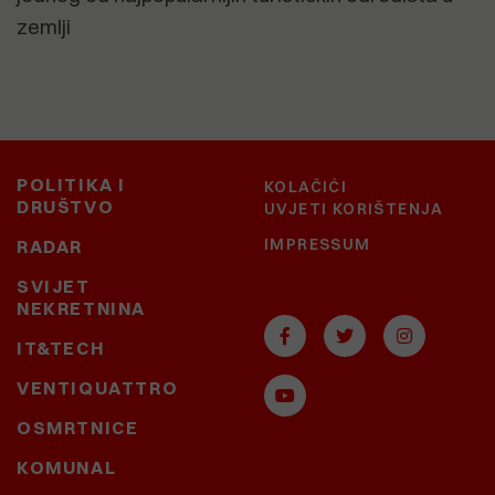
zemlji
POLITIKA I
KOLAČIĆI
DRUŠTVO
UVJETI KORIŠTENJA
IMPRESSUM
RADAR
SVIJET
NEKRETNINA
IT&TECH
VENTIQUATTRO
OSMRTNICE
KOMUNAL