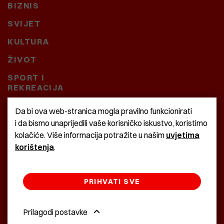
BIZNIS
SVIJET
KULTURA
ŽIVOT
SPORT I
REKREACIJA
CRNA KRONIKA
Da bi ova web-stranica mogla pravilno funkcionirati
i da bismo unaprijedili vaše korisničko iskustvo, koristimo
BAŠTARDINI I PRAVI
kolačiće. Više informacija potražite u našim
uvjetima
KRASNA ZEMLJA
korištenja
.
PRIHVATI SVE
©2022 Istra24 - istarske digitalne novine
Prilagodi postavke