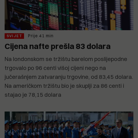
Prije 41 min
SVIJET
Cijena nafte prešla 83 dolara
Na londonskom se tržištu barelom poslijepodne
trgovalo po 96 centi višoj cijeni nego na
jučerašnjem zatvaranju trgovine, od 83,45 dolara.
Na američkom tržištu bio je skuplji za 86 centi i
stajao je 78,15 dolara