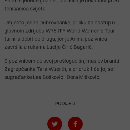
Šalati sljedeće godine", poručila je nekadašnja 20.
tenisačica svijeta.
Umjesto jedne Dubrovčanke, priliku za nastup u
glavnom ždrijebu W75 ITF World Women's Tour
turnira dobit će druga, jer je Anina pozivnica
završila u rukama Lucije Ćirić Bagarić.
S pozivnicom će svoj prošlogodišnji naslov braniti
Zagrepčanka Tara Wuerth, a pridružit će joj se i
sugrađanke Lea Bošković i Dora Mišković.
PODIJELI