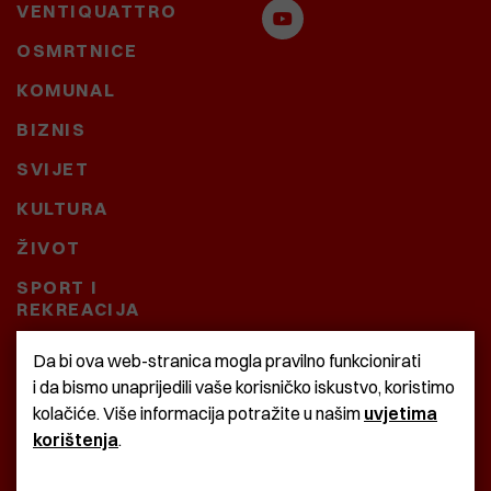
VENTIQUATTRO
OSMRTNICE
KOMUNAL
BIZNIS
SVIJET
KULTURA
ŽIVOT
SPORT I
REKREACIJA
CRNA KRONIKA
Da bi ova web-stranica mogla pravilno funkcionirati
i da bismo unaprijedili vaše korisničko iskustvo, koristimo
BAŠTARDINI I PRAVI
kolačiće. Više informacija potražite u našim
uvjetima
KRASNA ZEMLJA
korištenja
.