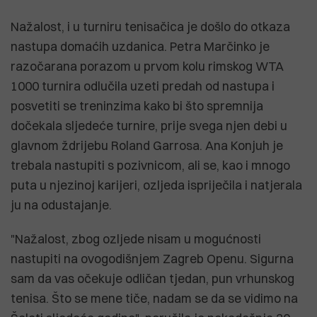
Nažalost, i u turniru tenisačica je došlo do otkaza
nastupa domaćih uzdanica. Petra Marčinko je
razočarana porazom u prvom kolu rimskog WTA
1000 turnira odlučila uzeti predah od nastupa i
posvetiti se treninzima kako bi što spremnija
dočekala sljedeće turnire, prije svega njen debi u
glavnom ždrijebu Roland Garrosa. Ana Konjuh je
trebala nastupiti s pozivnicom, ali se, kao i mnogo
puta u njezinoj karijeri, ozljeda ispriječila i natjerala
ju na odustajanje.
"Nažalost, zbog ozljede nisam u mogućnosti
nastupiti na ovogodišnjem Zagreb Openu. Sigurna
sam da vas očekuje odličan tjedan, pun vrhunskog
tenisa. Što se mene tiče, nadam se da se vidimo na