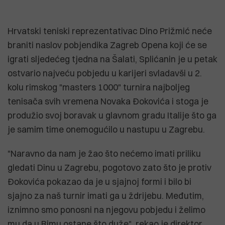
Hrvatski teniski reprezentativac Dino Prižmić neće
braniti naslov pobjendika Zagreb Opena koji će se
igrati sljedećeg tjedna na Šalati, Splićanin je u petak
ostvario najveću pobjedu u karijeri svladavši u 2.
kolu rimskog "masters 1000" turnira najboljeg
tenisača svih vremena Novaka Đokovića i stoga je
produžio svoj boravak u glavnom gradu Italije što ga
je samim time onemogućilo u nastupu u Zagrebu.
"Naravno da nam je žao što nećemo imati priliku
gledati Dinu u Zagrebu, pogotovo zato što je protiv
Đokovića pokazao da je u sjajnoj formi i bilo bi
sjajno za naš turnir imati ga u ždrijebu. Međutim,
iznimno smo ponosni na njegovu pobjedu i želimo
mu da u Rimu ostane što duže", rekao je direktor