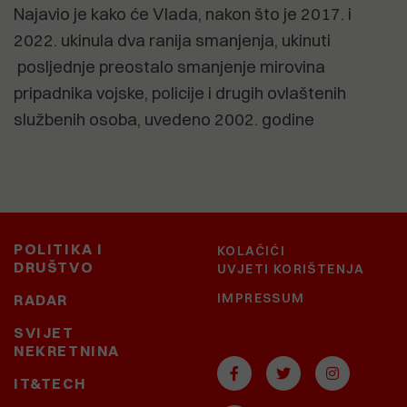
Najavio je kako će Vlada, nakon što je 2017. i
2022. ukinula dva ranija smanjenja, ukinuti
posljednje preostalo smanjenje mirovina
pripadnika vojske, policije i drugih ovlaštenih
službenih osoba, uvedeno 2002. godine
POLITIKA I
KOLAČIĆI
DRUŠTVO
UVJETI KORIŠTENJA
IMPRESSUM
RADAR
SVIJET
NEKRETNINA
IT&TECH