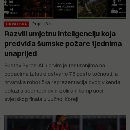
Prije 13 h
HRVATSKA
Razvili umjetnu inteligenciju koja
predviđa šumske požare tjednima
unaprijed
Sustav Pyros-AI u prvim je testiranjima na
podacima iz Istre ostvario 75 posto točnosti, a
hrvatska robotička reprezentacija ovog vikenda
odlazi u sedmodnevni izolirani kamp uoči
svjetskog finala u Južnoj Koreji