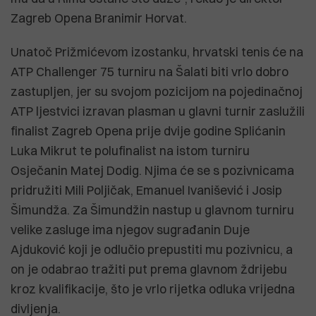
Zagreb Opena Branimir Horvat.
Unatoč Prižmićevom izostanku, hrvatski tenis će na
ATP Challenger 75 turniru na Šalati biti vrlo dobro
zastupljen, jer su svojom pozicijom na pojedinačnoj
ATP ljestvici izravan plasman u glavni turnir zaslužili
finalist Zagreb Opena prije dvije godine Splićanin
Luka Mikrut te polufinalist na istom turniru
Osječanin Matej Dodig. Njima će se s pozivnicama
pridružiti Mili Poljičak, Emanuel Ivanišević i Josip
Šimundža. Za Šimundžin nastup u glavnom turniru
velike zasluge ima njegov sugrađanin Duje
Ajduković koji je odlučio prepustiti mu pozivnicu, a
on je odabrao tražiti put prema glavnom ždrijebu
kroz kvalifikacije, što je vrlo rijetka odluka vrijedna
divljenja.