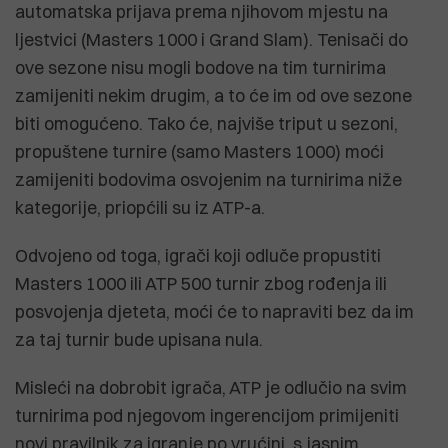
automatska prijava prema njihovom mjestu na
ljestvici (Masters 1000 i Grand Slam). Tenisači do
ove sezone nisu mogli bodove na tim turnirima
zamijeniti nekim drugim, a to će im od ove sezone
biti omogućeno. Tako će, najviše triput u sezoni,
propuštene turnire (samo Masters 1000) moći
zamijeniti bodovima osvojenim na turnirima niže
kategorije, priopćili su iz ATP-a.
Odvojeno od toga, igrači koji odluče propustiti
Masters 1000 ili ATP 500 turnir zbog rođenja ili
posvojenja djeteta, moći će to napraviti bez da im
za taj turnir bude upisana nula.
Misleći na dobrobit igrača, ATP je odlučio na svim
turnirima pod njegovom ingerencijom primijeniti
novi pravilnik za igranje po vrućini, s jasnim