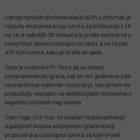
Udruga teniskih profesionalaca (ATP) u četvrtak je
najavila smanjenje broja turnira za bodovanje s 19
na 18, a najboljih 30 tenisača iz prošle sezone će u
novoj imati obvezu nastupiti na četiri, a ne na pet
ATP 500 turnira, kako je to bilo do sada.
Želja je vodstva ATP Toura da se smanji
preopterećenost igrača, koji se već godinama žale
na prenatrpan kalendar natjecanja, iako pritom ne
propuštaju nastupe i na ekshibicijskim mečevima s
bogatim novčanim nagradama.
Osim toga, ATP Tour će olakšati nadoknađivanje
izgubljenih bodova ozlijeđenim igračima koji
propuste dva uzastopna turnira za koje vrijedi