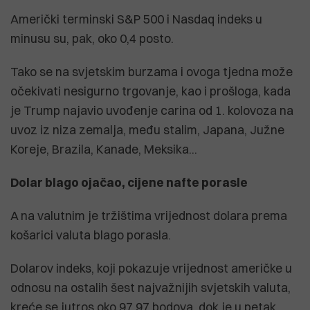
Američki terminski S&P 500 i Nasdaq indeks u
minusu su, pak, oko 0,4 posto.
Tako se na svjetskim burzama i ovoga tjedna može
očekivati nesigurno trgovanje, kao i prošloga, kada
je Trump najavio uvođenje carina od 1. kolovoza na
uvoz iz niza zemalja, među stalim, Japana, Južne
Koreje, Brazila, Kanade, Meksika...
Dolar blago ojačao, cijene nafte porasle
A na valutnim je tržištima vrijednost dolara prema
košarici valuta blago porasla.
Dolarov indeks, koji pokazuje vrijednost američke u
odnosu na ostalih šest najvažnijih svjetskih valuta,
kreće se jutros oko 97,97 bodova, dok je u petak