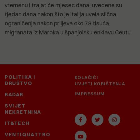
vremenu i trajat će mjesec dana, uvedene su
tjedan dana nakon što je Italija uvela slična
ograničenja nakon priljeva oko 78 tisuća
migranata iz Maroka u španjolsku enklavu Ceutu
POLITIKA I
KOLAČIĆI
DRUŠTVO
UVJETI KORIŠTENJA
IMPRESSUM
RADAR
SVIJET
NEKRETNINA
IT&TECH
VENTIQUATTRO