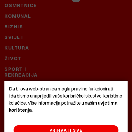
OSMRTNICE
KOMUNAL
BIZNIS
SVIJET
KULTURA
ŽIVOT
SPORT I
REKREACIJA
CRNA KRONIKA
Da bi ova web-stranica mogla pravilno funkcionirati
i da bismo unaprijedili vaše korisničko iskustvo, koristimo
BAŠTARDINI I PRAVI
kolačiće. Više informacija potražite u našim
uvjetima
KRASNA ZEMLJA
korištenja
.
PRIHVATI SVE