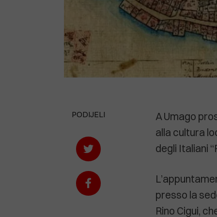
PODIJELI
A Umago proseg
alla cultura 
degli Italiani 
L’appuntame
presso la sed
Rino Cigui, ch