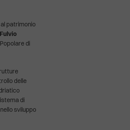
e al patrimonio
“Fulvio
à Popolare di
trutture
rollo delle
driatico
sistema di
 nello sviluppo