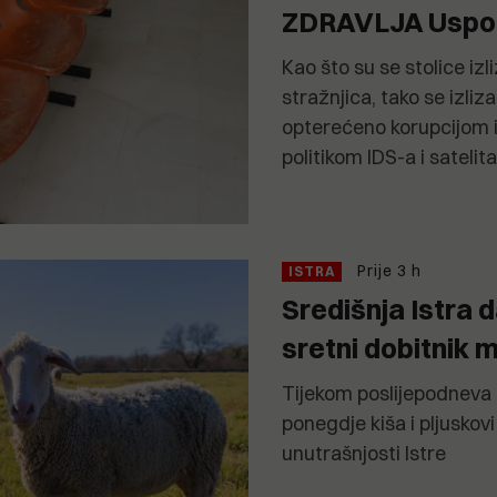
ZDRAVLJA Uspom
Kao što su se stolice iz
stražnjica, tako se izliz
opterećeno korupcijom
politikom IDS-a i satelita
Prije 3 h
ISTRA
Središnja Istra d
sretni dobitnik 
Tijekom poslijepodneva b
ponegdje kiša i pljuskov
unutrašnjosti Istre