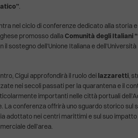
iatico”
.
ientra nel ciclo di conferenze dedicato alla storia 
aghese promosso dalla
Comunità degli Italiani 
on il sostegno dell’Unione Italiana e dell’Universit
ntro, Cigui approfondirà il ruolo dei
lazzaretti
, s
izzate nei secoli passati per la quarantena e il cont
icolarmente importanti nelle città portuali dell’A
e. La conferenza offrirà uno sguardo storico sul 
ia adottato nei centri marittimi e sul suo impatto
erciale dell’area.