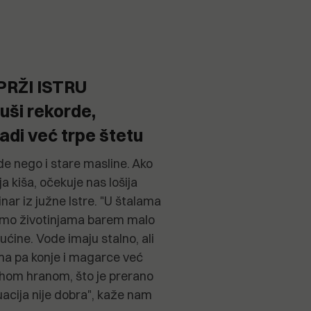
PRŽI ISTRU
uši rekorde,
radi već trpe štetu
e nego i stare masline. Ako
a kiša, očekuje nas lošija
ar iz južne Istre. "U štalama
ismo životinjama barem malo
ućine. Vode imaju stalno, ali
ma pa konje i magarce već
hom hranom, što je prerano
uacija nije dobra", kaže nam