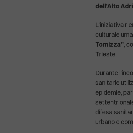
dell’Alto Adr
L’iniziativa r
culturale um
Tomizza”
, c
Trieste.
Durante l’inco
sanitarie util
epidemie, part
settentrional
difesa sanitar
urbano e comm