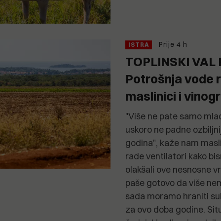
Prije 4 h
ISTRA
TOPLINSKI VAL 
Potrošnja vode r
maslinici i vinog
"Više ne pate samo mlad
uskoro ne padne ozbiljnij
godina", kaže nam maslin
rade ventilatori kako b
olakšali ove nesnosne vr
paše gotovo da više ne
sada moramo hraniti su
za ovo doba godine. Sit