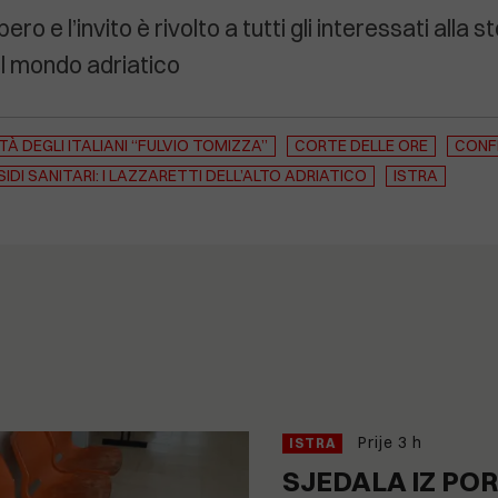
bero e l’invito è rivolto a tutti gli interessati alla s
el mondo adriatico
À DEGLI ITALIANI “FULVIO TOMIZZA”
CORTE DELLE ORE
CONF
SIDI SANITARI: I LAZZARETTI DELL’ALTO ADRIATICO
ISTRA
Prije 3 h
ISTRA
SJEDALA IZ P