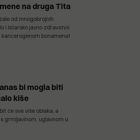
ene na druga Tita
lizale od mnogobrojnih
alo i istarsko javno zdravstvo
 i kancerogenom bonamenat
anas bi mogla biti
malo kiše
it će sve više oblaka, a
i s grmljavinom, uglavnom u