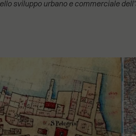
nello sviluppo urbano e commerciale dell
stanovanje,
kulturu..."