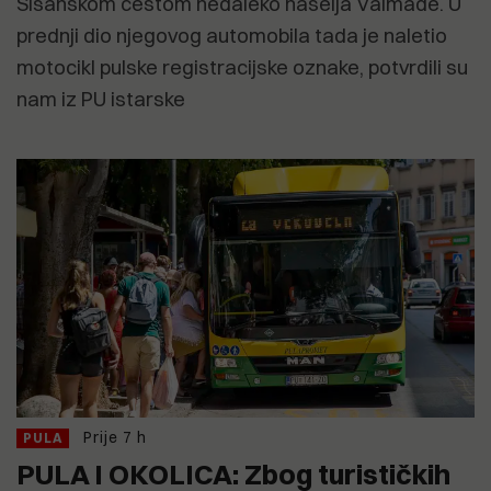
Šišanskom cestom nedaleko naselja Valmade. U
prednji dio njegovog automobila tada je naletio
motocikl pulske registracijske oznake, potvrdili su
nam iz PU istarske
Prije 7 h
PULA
PULA I OKOLICA: Zbog turističkih