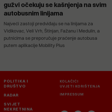
gužvi očekuju se kašnjenja na svim
autobusnim linijama
Najveći zastoji predviđaju se na linijama za
Vidikovac, Veli Vrh, Štinjan, Fažanu i Medulin, a
putnicima se preporučuje praćenje autobusa
putem aplikacije Mobility Plus
POLITIKA I
KOLAČIĆI
DRUŠTVO
UVJETI KORIŠTENJA
IMPRESSUM
RADAR
SVIJET
NEKRETNINA