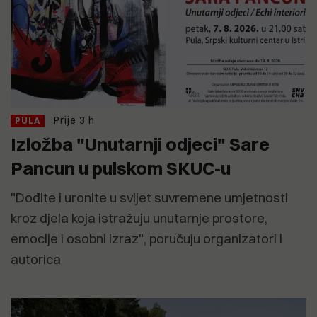
Prije 3 h
PULA
Izložba "Unutarnji odjeci" Sare
Pancun u pulskom SKUC-u
"Dođite i uronite u svijet suvremene umjetnosti
kroz djela koja istražuju unutarnje prostore,
emocije i osobni izraz", poručuju organizatori i
autorica