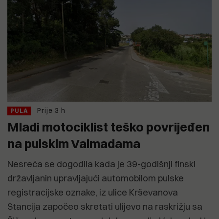
Prije 3 h
PULA
Mladi motociklist teško povrijeđen
na pulskim Valmadama
Nesreća se dogodila kada je 39-godišnji finski
državljanin upravljajući automobilom pulske
registracijske oznake, iz ulice Krševanova
Stancija započeo skretati ulijevo na raskrižju sa