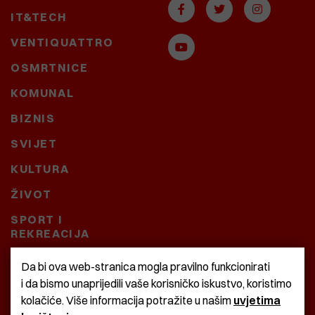
IT&TECH
VENTIQUATTRO
OSMRTNICE
KOMUNAL
BIZNIS
SVIJET
KULTURA
ŽIVOT
SPORT I
REKREACIJA
CRNA KRONIKA
Da bi ova web-stranica mogla pravilno funkcionirati
i da bismo unaprijedili vaše korisničko iskustvo, koristimo
BAŠTARDINI I PRAVI
kolačiće. Više informacija potražite u našim
uvjetima
KRASNA ZEMLJA