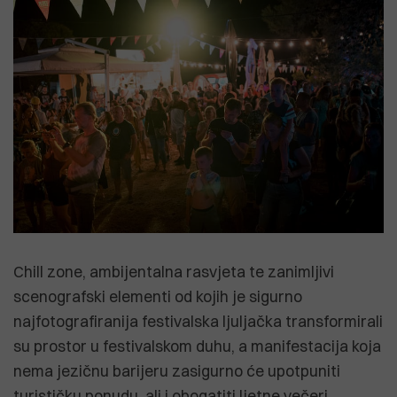
Chill zone, ambijentalna rasvjeta te zanimljivi
scenografski elementi od kojih je sigurno
najfotografiranija festivalska ljuljačka transformirali
su prostor u festivalskom duhu, a manifestacija koja
nema jezičnu barijeru zasigurno će upotpuniti
turističku ponudu, ali i obogatiti ljetne večeri