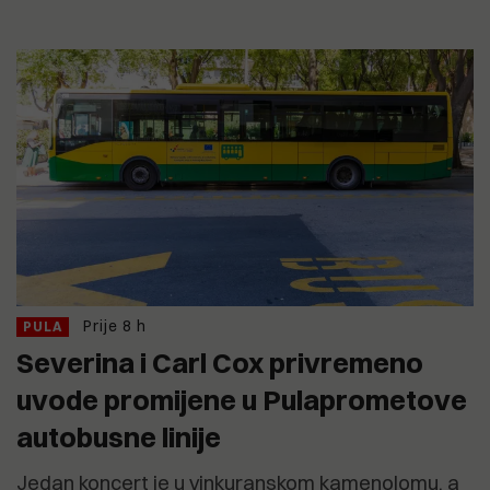
Prije 8 h
PULA
Severina i Carl Cox privremeno
uvode promijene u Pulaprometove
autobusne linije
Jedan koncert je u vinkuranskom kamenolomu, a