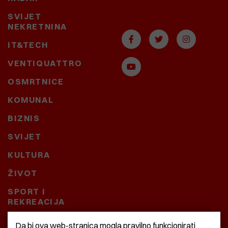
SVIJET
NEKRETNINA
IT&TECH
VENTIQUATTRO
OSMRTNICE
KOMUNAL
BIZNIS
SVIJET
KULTURA
ŽIVOT
SPORT I
REKREACIJA
CRNA KRONIKA
Da bi ova web-stranica mogla pravilno funkcionirati