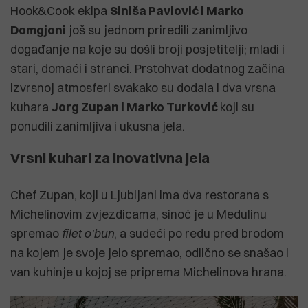
Hook&Cook ekipa
Siniša Pavlović i Marko
Domgjoni
još su jednom priredili zanimljivo
događanje na koje su došli broji posjetitelji; mladi i
stari, domaći i stranci. Prstohvat dodatnog začina
izvrsnoj atmosferi svakako su dodala i dva vrsna
kuhara
Jorg Zupan i Marko Turković
koji su
ponudili zanimljiva i ukusna jela.
Vrsni kuhari za inovativna jela
Chef Zupan, koji u Ljubljani ima dva restorana s
Michelinovim zvjezdicama, sinoć je u Medulinu
spremao
filet o'bun
, a sudeći po redu pred brodom
na kojem je svoje jelo spremao, odlično se snašao i
van kuhinje u kojoj se priprema Michelinova hrana.