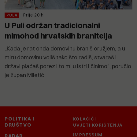
Prije 20 h
PULA
U Puli održan tradicionalni
mimohod hrvatskih branitelja
„Kada je rat onda domovinu braniš oružjem, a u
miru domovinu voliš tako što radiš, stvaraš i
državi plaćaš porez i to mi u Istri i činimo", poručio
je župan Miletić
POLITIKA I
KOLAČIĆI
DRUŠTVO
UVJETI KORIŠTENJA
IMPRESSUM
RADAR