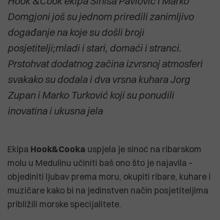
Hook &Cook ekipa Siniša Pavlović i Marko
Domgjoni još su jednom priredili zanimljivo
događanje na koje su došli broji
posjetitelji;mladi i stari, domaći i stranci.
Prstohvat dodatnog začina izvrsnoj atmosferi
svakako su dodala i dva vrsna kuhara Jorg
Zupan i Marko Turković koji su ponudili
inovatina i ukusna jela
Ekipa
Hook&Cooka
uspjela je sinoć na ribarskom
molu u Medulinu učiniti baš ono što je najavila –
objediniti ljubav prema moru, okupiti ribare, kuhare i
muzičare kako bi na jedinstven način posjetiteljima
približili morske specijalitete.