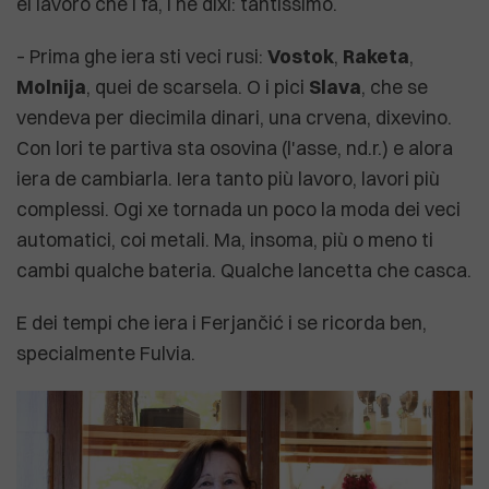
el lavoro che i fa, i ne dixi: tantissimo.
– Prima ghe iera sti veci rusi:
Vostok
,
Raketa
,
Molnija
, quei de scarsela. O i pici
Slava
, che se
vendeva per diecimila dinari, una crvena, dixevino.
Con lori te partiva sta osovina (l'asse, nd.r.) e alora
iera de cambiarla. Iera tanto più lavoro, lavori più
complessi. Ogi xe tornada un poco la moda dei veci
automatici, coi metali. Ma, insoma, più o meno ti
cambi qualche bateria. Qualche lancetta che casca.
E dei tempi che iera i Ferjančić i se ricorda ben,
specialmente Fulvia.