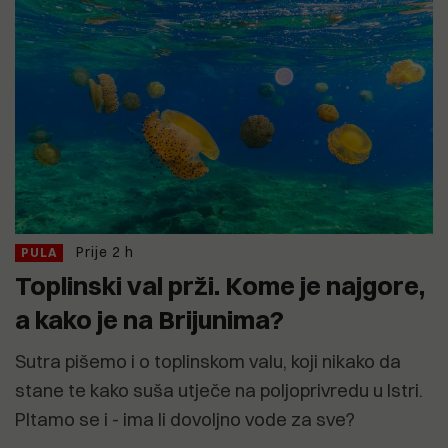
Prije 2 h
PULA
Toplinski val prži. Kome je najgore,
a kako je na Brijunima?
Sutra pišemo i o toplinskom valu, koji nikako da
stane te kako suša utječe na poljoprivredu u Istri.
PItamo se i - ima li dovoljno vode za sve?