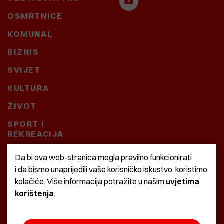
OSMRTNICE
KOMUNAL
BIZNIS
SVIJET
KULTURA
ŽIVOT
SPORT I
REKREACIJA
CRNA KRONIKA
Da bi ova web-stranica mogla pravilno funkcionirati
i da bismo unaprijedili vaše korisničko iskustvo, koristimo
BAŠTARDINI I PRAVI
kolačiće. Više informacija potražite u našim
uvjetima
KRASNA ZEMLJA
korištenja
.