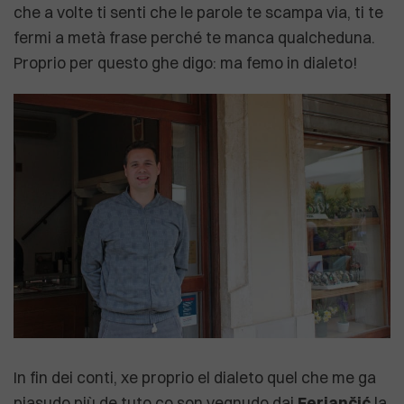
che a volte ti senti che le parole te scampa via, ti te
fermi a metà frase perché te manca qualcheduna.
Proprio per questo ghe digo: ma femo in dialeto!
In fin dei conti, xe proprio el dialeto quel che me ga
piasudo più de tuto co son vegnudo dai
Ferjančić
la