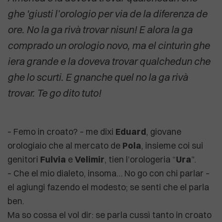
ghe 'giusti l’orologio per via de la diferenza de
ore. No la ga rivà trovar nisun! E alora la ga
comprado un orologio novo, ma el cinturìn ghe
iera grande e la doveva trovar qualchedun che
ghe lo scurti. E gnanche quel no la ga rivà
trovar. Te go dito tuto!
– Femo in croato? – me dixi
Eduard
, giovane
orologiaio che al mercato de
Pola
, insieme coi sui
genitori
Fulvia
e
Velimir
, tien l’orologeria “
Ura
”.
– Che el mio dialeto, insoma… No go con chi parlar –
el agiungi fazendo el modesto; se senti che el parla
ben.
Ma so cossa el vol dir: se parla cussì tanto in croato