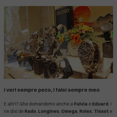
I veri sempre pezo, i falsi sempre meo
E altri? Ghe domandemo anche a
Fulvia
e
Eduard
. I
ne dixi de
Rado
,
Longines
,
Omega
,
Rolex
.
Tissot
e