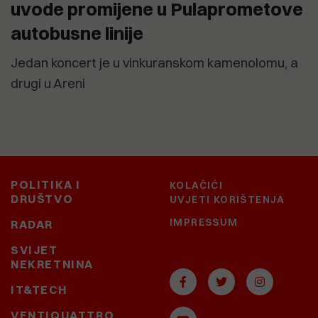
uvode promijene u Pulaprometove
autobusne linije
Jedan koncert je u vinkuranskom kamenolomu, a
drugi u Areni
POLITIKA I
KOLAČIĆI
DRUŠTVO
UVJETI KORIŠTENJA
IMPRESSUM
RADAR
SVIJET
NEKRETNINA
IT&TECH
VENTIQUATTRO