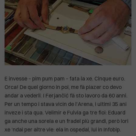
E invesse – pim pum pam – fata la xe. Cinque euro.
Orca! De quel giorno in poi, me fà piazer co devo
andar a vederli. I Ferjančić fà sto lavoro da 60 anni.
Per un tempo i stava vicin de l'Arena, i ultimi 35 ani
inveze i sta qua. Velimir e Fulvia ga tre fioi: Eduard
ga anche una sorela e un fradel più grandi, però lori
xe ’ndai per altre vie: ela in ospedal, lui in Infobip.