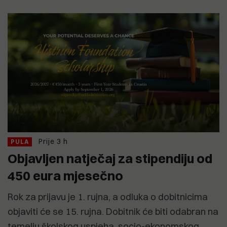
Prije 3 h
PULA
Objavljen natječaj za stipendiju od
450 eura mjesečno
Rok za prijavu je 1. rujna, a odluka o dobitnicima
objaviti će se 15. rujna. Dobitnik će biti odabran na
temelju školskog uspjeha, socio-ekonomskog