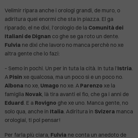
Velimir ripara anche i orologi grandi, de muro, o
adiritura quei enormi che sta in piazza. El ga
riparado, el ne dixi, l’orologio de la
Comunità dei
Italiani de Dignan
co ghe se ga roto un dente.
Fulvia
ne dixi che lavoro no manca perchè no xe
altra gente che lo fazi:
– Semo in pochi. Un per in tuta la cità. In tuta l’
Istria
.
A
Pisin
xe qualcosa, ma un poco sì e un poco no.
Albona
no xe,
Umago
no xe. A
Parenzo
xe la
famiglia
Novak
, là tira avanti el fio, che ga i anni de
Eduard
. E a
Rovigno
ghe xe uno. Manca gente, no
solo qua, anche in
Italia
. Adiritura in
Svizera
manca
orologiai, ti pol pensar!
Per farla più ciara,
Fulvia
ne conta un anedoto de