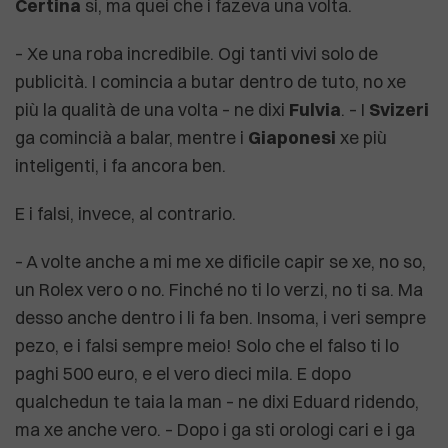
Certina
si, ma quei che i fazeva una volta.
– Xe una roba incredibile. Ogi tanti vivi solo de
publicità. I comincia a butar dentro de tuto, no xe
più la qualità de una volta – ne dixi
Fulvia
. – I
Svizeri
ga comincià a balar, mentre i
Giaponesi
xe più
inteligenti, i fa ancora ben.
E i falsi, invece, al contrario.
– A volte anche a mi me xe dificile capir se xe, no so,
un Rolex vero o no. Finché no ti lo verzi, no ti sa. Ma
desso anche dentro i li fa ben. Insoma, i veri sempre
pezo, e i falsi sempre meio! Solo che el falso ti lo
paghi 500 euro, e el vero dieci mila. E dopo
qualchedun te taia la man – ne dixi Eduard ridendo,
ma xe anche vero. – Dopo i ga sti orologi cari e i ga