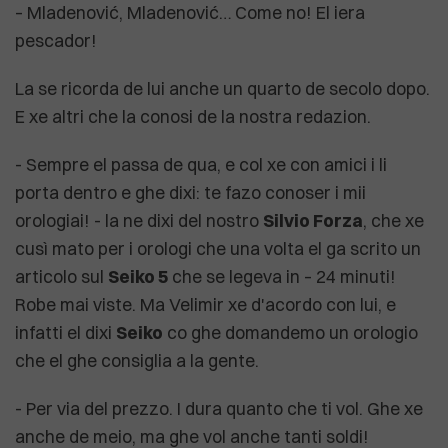
– Mladenović, Mladenović… Come no! El iera
pescador!
La se ricorda de lui anche un quarto de secolo dopo.
E xe altri che la conosi de la nostra redazion.
- Sempre el passa de qua, e col xe con amici i li
porta dentro e ghe dixi: te fazo conoser i mii
orologiai! - la ne dixi del nostro
Silvio Forza
, che xe
cusì mato per i orologi che una volta el ga scrito un
articolo sul
Seiko 5
che se legeva in – 24 minuti!
Robe mai viste. Ma Velimir xe d'acordo con lui, e
infatti el dixi
Seiko
co ghe domandemo un orologio
che el ghe consiglia a la gente.
- Per via del prezzo. I dura quanto che ti vol. Ghe xe
anche de meio, ma ghe vol anche tanti soldi!