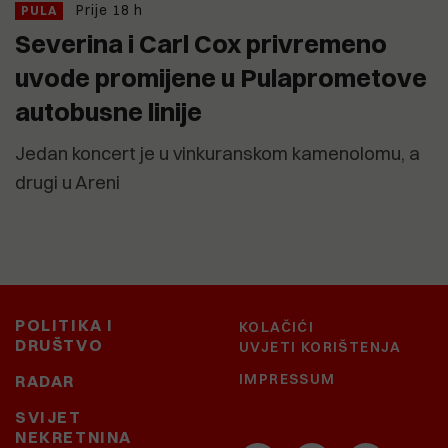
Prije 18 h
PULA
Severina i Carl Cox privremeno
uvode promijene u Pulaprometove
autobusne linije
Jedan koncert je u vinkuranskom kamenolomu, a
drugi u Areni
POLITIKA I
KOLAČIĆI
DRUŠTVO
UVJETI KORIŠTENJA
IMPRESSUM
RADAR
SVIJET
NEKRETNINA