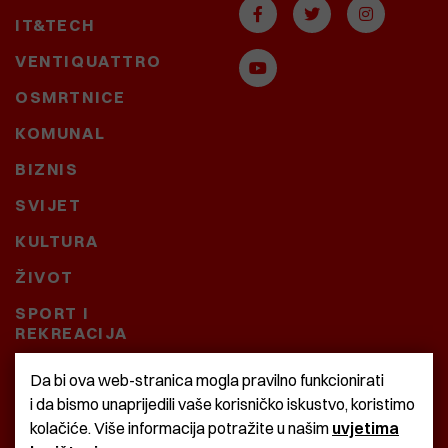
IT&TECH
VENTIQUATTRO
OSMRTNICE
KOMUNAL
BIZNIS
SVIJET
KULTURA
ŽIVOT
SPORT I
REKREACIJA
CRNA KRONIKA
Da bi ova web-stranica mogla pravilno funkcionirati
i da bismo unaprijedili vaše korisničko iskustvo, koristimo
BAŠTARDINI I PRAVI
kolačiće. Više informacija potražite u našim
uvjetima
KRASNA ZEMLJA