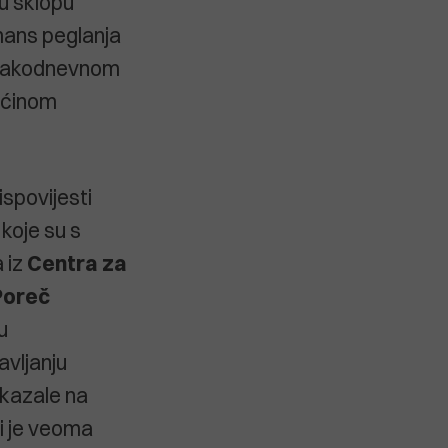
u sklopu
rmans peglanja
 svakodnevnom
ećinom
ispovijesti
 koje su s
 iz
Centra za
Poreč
u
avljanju
ukazale na
i je veoma