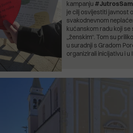
kampanju
#JutrosSam
je cilj osvijestiti javnost 
svakodnevnom neplać
kućanskom radu koji se
„ženskim“. Tom su prili
u suradnji s Gradom Po
organizirali inicijativu i u I