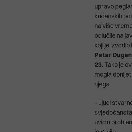
upravo peglan
kućanskih po
najviše vrem
odlučile na j
koji je izvodi
Petar Dugan
23.
Tako je o
mogla donijeti
njega.
- Ljudi stvarno
svjedočanstava
uvid u proble
je Silvija.