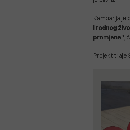
Kampanja je d
i radnog živ
promjene"
, 
Projekt traje 