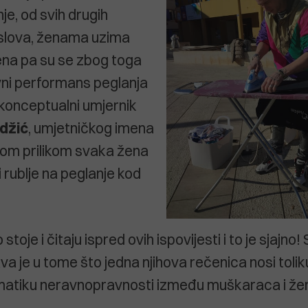
je, od svih drugih
slova, ženama uzima
ena pa su se zbog toga
avni performans peglanja
o konceptualni umjernik
džić
, umjetničkog imena
vom prilikom svaka žena
 rublje na peglanje kod
 stoje i čitaju ispred ovih ispovijesti i to je sjajno
 je u tome što jedna njihova rečenica nosi toliku
matiku neravnopravnosti između muškaraca i že