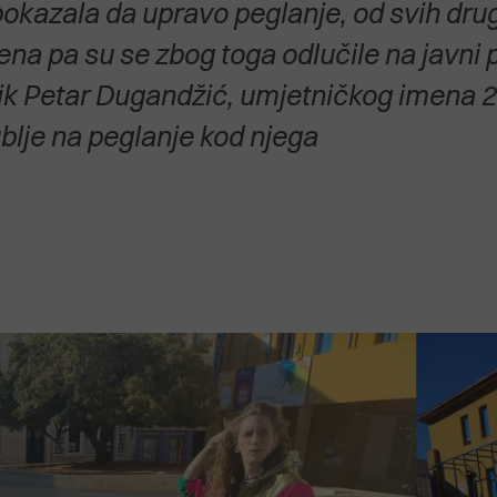
pokazala da upravo peglanje, od svih dru
stanovanje,
kulturu..."
a pa su se zbog toga odlučile na javni p
ik Petar Dugandžić, umjetničkog imena 2
blje na peglanje kod njega