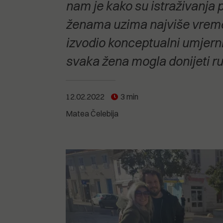
POGLEDAJTE SVE
POGLEDAJTE SVE
nam je kako su istraživanja 
POGLEDAJTE SVE
ženama uzima najviše vremen
izvodio konceptualni umjern
POGLEDAJTE SVE
svaka žena mogla donijeti ru
12.02.2022
3 min
Matea Čelebija