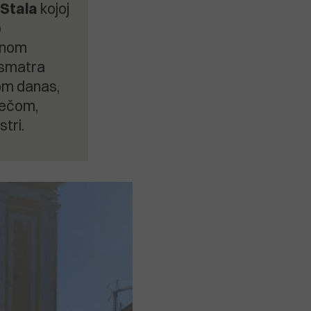
Stala
kojoj
o
enom
 smatra
kom danas,
rečom,
stri.