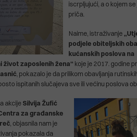
iscrpljujući, a o kojem s
priča.
Naime, istraživanje
„Utj
podjele obiteljskih ob
kućanskih poslova na
i život zaposlenih žena“
koje je 2017. godine pr
lasnić
, pokazalo je da prilikom obavljanja rutinsk
osto ispitanih slučajeva sve ili većinu poslova ob
a akcije
Silvija Žufić
Centra za građanske
oreč
, objasnila nam je
živanja pokazala da