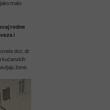
e jako malo
ecaj rodne
aveza i
ovela doc. dr.
ih kućanskih
avljaju žene.