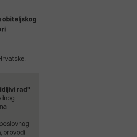
u obiteljskog
ri
 Hrvatske.
dljivi rad"
vilnog
vna
i poslovnog
, provodi