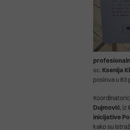
profesionaln
sc.
Ksenija K
poslova u 83 p
Koordinatoric
Dujmović
, iz
inicijative P
kako su istra