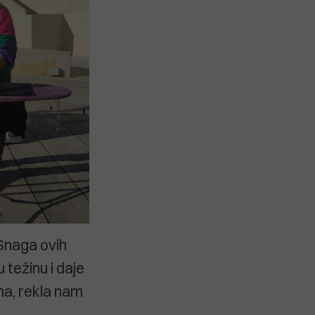
! Snaga ovih
 težinu i daje
na, rekla nam