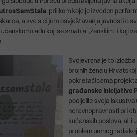
rgu Slobode u Poreču predstavljena javna akcija 
utrosSamStala
, prilikom koje je izveden perfo
karca, a sve s ciljem osvještavanja javnosti o
ćanskom radu koji se smatra „ženskim“ i koji v
.
Svojevrsna je to izložba 
brojnih žena u Hrvatskoj
pokretačicama projekta
građanske inicijative
podijelile svoja iskustva 
neravnopravnosti pri ob
kućanskih poslova, ali i 
problem umnog rada koj