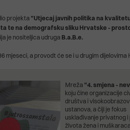
io projekta
"Utjecaj javnih politika na kvalitet
ota te na demografsku sliku Hrvatske - prosto
čija je nositeljica udruga
B.a.B.e.
36 mjeseci, a provodt će se i u drugim dijelovima
Mreža
"4. smjena - nevi
koju čine organizacije ci
društva i visokoobrazo
ustanova, a čiji je fokus
usklađivanje privatnog 
života žena i muškaraca