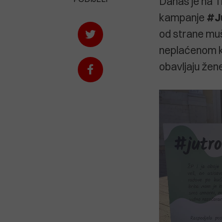
Danas je na T
kampanje
#J
od strane muš
neplaćenom ku
obavljaju žene