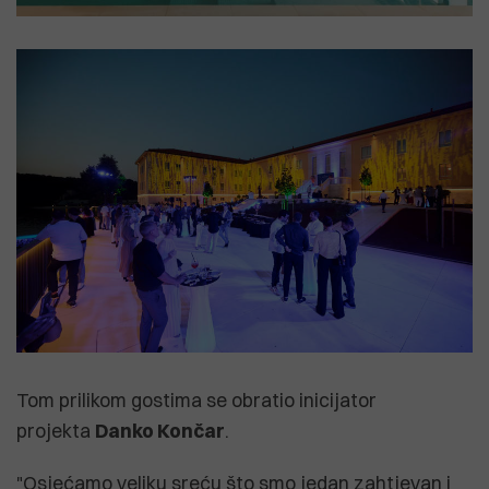
Tom prilikom gostima se obratio inicijator
projekta
Danko Končar
.
"Osjećamo veliku sreću što smo jedan zahtjevan i