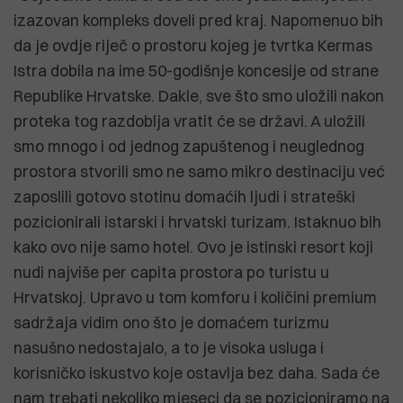
izazovan kompleks doveli pred kraj. Napomenuo bih
da je ovdje riječ o prostoru kojeg je tvrtka Kermas
Istra dobila na ime 50-godišnje koncesije od strane
Republike Hrvatske. Dakle, sve što smo uložili nakon
proteka tog razdoblja vratit će se državi. A uložili
smo mnogo i od jednog zapuštenog i neuglednog
prostora stvorili smo ne samo mikro destinaciju već
zaposlili gotovo stotinu domaćih ljudi i strateški
pozicionirali istarski i hrvatski turizam. Istaknuo bih
kako ovo nije samo hotel. Ovo je istinski resort koji
nudi najviše per capita prostora po turistu u
Hrvatskoj. Upravo u tom komforu i količini premium
sadržaja vidim ono što je domaćem turizmu
nasušno nedostajalo, a to je visoka usluga i
korisničko iskustvo koje ostavlja bez daha. Sada će
nam trebati nekoliko mjeseci da se pozicioniramo na