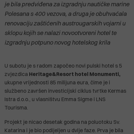
je bila predviđena za izgradnju nautičke marine
Polesana s 400 vezova, a druga je obuhvaćala
renovaciju zaštićenih austrougarskih vojarni u
sklopu kojih se nalazi novootvoreni hotel te
izgradnju potpuno novog hotelskog krila
U subotu je s radom započeo novi pulski hotel s 5
zvjezdica
Heritage&Resort hotel Monumenti,
ukupne vrijednosti 85 milijuna eura, čime je i
službeno završen investicijski ciklus tvrtke Kermas
Istra d.o.o., u vlasništvu Emma Sigme i LNS
Tourisma.
Projekt je nicao desetak godina na poluotoku Sv.
Katarina i je bio podijeljen u dvije faze. Prva je bila