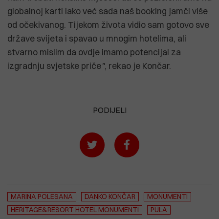
globalnoj karti iako već sada naš booking jamči više
od očekivanog. Tijekom života vidio sam gotovo sve
države svijeta i spavao u mnogim hotelima, ali
stvarno mislim da ovdje imamo potencijal za
izgradnju svjetske priče
"
, rekao je Končar.
PODIJELI
MARINA POLESANA
DANKO KONČAR
MONUMENTI
HERITAGE&RESORT HOTEL MONUMENTI
PULA