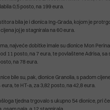
slabila 0,5 posto, na 199 eura.
titora bila je i dionica Ing-Grada, kojom je prot
 cijena joj je stagnirala na 60 eura.
jima, najveće dobitke imale su dionice Mon Perin
e od 11 posto, na 7 eura, te povlaštene Adrisa, s
osto, na 78 eura.
ice bile su, pak, dionice Granolia, s padom cijen
 eura, te HT-a, za 3,82 posto, na 42,8 eura.
šloga tjedna trgovalo s ukupno 54 dionice, pri če
a, osam pala, a 12 stagnirala.