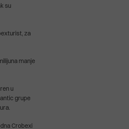
ak su
bexturist, za
milijuna manje
aren u
lantic grupe
ura.
edna Crobexi