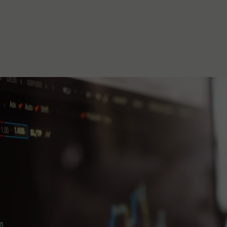
stanovanje,
kulturu..."