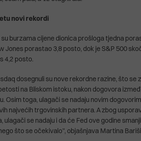
etu novi rekordi
m su burzama cijene dionica prošloga tjedna poras
w Jones porastao 3,8 posto, dok je S&P 500 skoč
 4,2 posto.
sdaq dosegnuli su nove rekordne razine, što se z
petosti na Bliskom istoku, nakon dogovora između
rju. Osim toga, ulagači se nadaju novim dogovor
vih najvećih trgovinskih partnera. A zbog uspora
 ulagači se nadaju i da će Fed ove godine smanj
 nego što se očekivalo”, objašnjava Martina Bariš