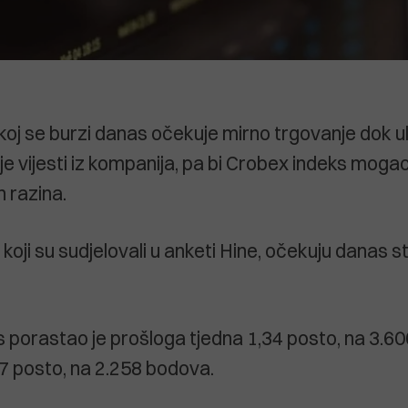
j se burzi danas očekuje mirno trgovanje dok u
je vijesti iz kompanija, pa bi Crobex indeks mogao
h razina.
i, koji su sudjelovali u anketi Hine, očekuju danas 
 porastao je prošloga tjedna 1,34 posto, na 3.6
7 posto, na 2.258 bodova.