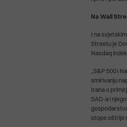
Na Wall Stre
I na svjetski
Streetu je Do
Nasdaq indeks
„S&P 500 i Na
smirivanju na
Irana o primi
SAD-a i njego
gospodarstva,
stope oštrije