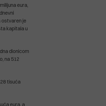
ilijuna eura,
 dnevni
a ostvaren je
šta kapitala u
edna dionicom
to, na 512
828 tisuća
suća eura, a