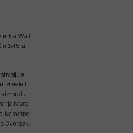
le. Na Wall
io 3,45, a
ahvaljuje
 Izraela i
ima između
vanja rasta
iti kamatne
ić Dvoržak.