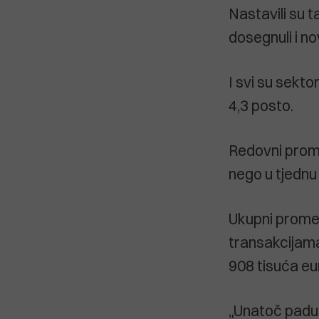
Nastavili su t
dosegnuli i n
I svi su sekto
4,3 posto.
Redovni promet
nego u tjednu 
Ukupni promet
transakcijama 
908 tisuća eu
„Unatoč padu 