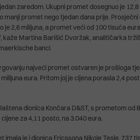
 tjedan zaredom. Ukupni promet dosegnuo je 12,8 m
to manji promet nego tjedan dana prije. Prosječni
 je 2,6 milijuna, a promet veći od 100 tisuća eur
, kaže Martina Barišić Dvoržak, analitičarka trži
maerkische banci.
govanju najveći promet ostvaren je prošloga tj
milijuna eura. Pritom joj je cijena porasla 2,4 pos
povlaštena dionica Končara D&ST, s prometom od 
 cijene za 4,11 posto, na 3.040 eura.
imala je i dionica Ericssona Nikole Tesle, 737 ti