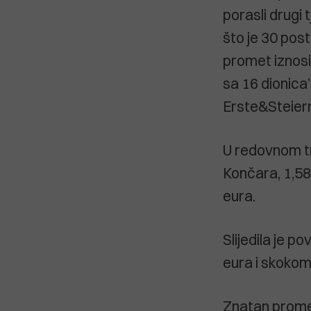
porasli drugi
što je 30 pos
promet iznosio
sa 16 dionica”
Erste&Steier
U redovnom tr
Končara, 1,58 
eura.
Slijedila je 
eura i skokom
Znatan promet 