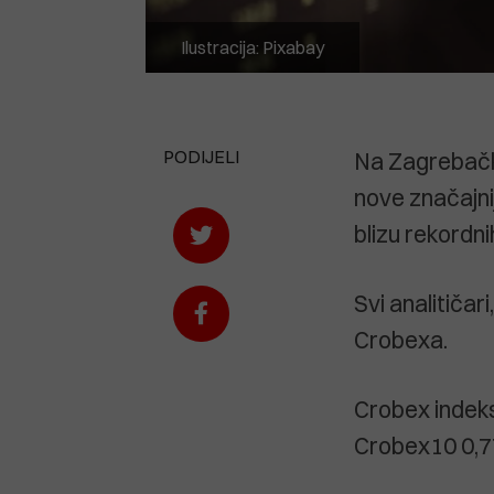
Ilustracija: Pixabay
PODIJELI
Na Zagrebačko
nove značajni
blizu rekordni
Svi analitičar
Crobexa.
Crobex indeks
Crobex10 0,7