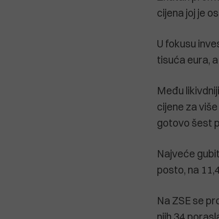
cijena joj je o
U fokusu inves
tisuća eura, a
Među likivdni
cijene za viš
gotovo šest p
Najveće gubitn
posto, na 11,4
Na ZSE se pro
njih 34 porasl