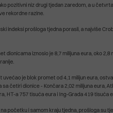
ako pozitivni niz drugi tjedan zaredom, a u četvrt
ove rekordne razine.
rski indeksi prošloga tjedna porasli, a najviše Cro
 dionicama iznosio je 8,7 milijuna eura, oko 2,8 
ranije.
 uvećao je blok promet od 4,1 milijun eura, ostv
sa četiri dionice - Končara 2,02 milijuna eura, At
ra, HT-a 757 tisuća eura i Ing-Grada 419 tisuća e
na početku i samom kraju tjedna, prošloga su tj