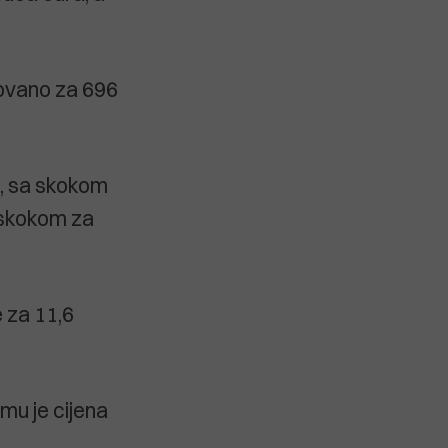
rgovano za 696
a, sa skokom
a skokom za
e za 11,6
mu je cijena