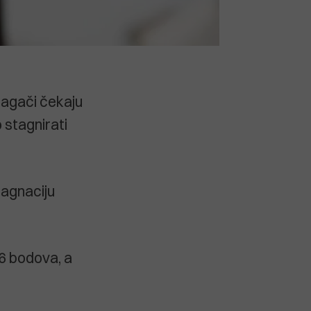
lagači čekaju
 stagnirati
stagnaciju
06 bodova, a