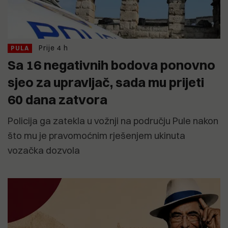
Prije 4 h
PULA
Sa 16 negativnih bodova ponovno
sjeo za upravljač, sada mu prijeti
60 dana zatvora
Policija ga zatekla u vožnji na području Pule nakon
što mu je pravomoćnim rješenjem ukinuta
vozačka dozvola