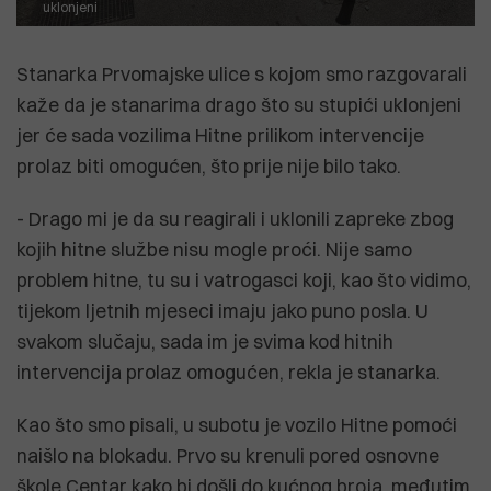
uklonjeni
Stanarka Prvomajske ulice s kojom smo razgovarali
kaže da je stanarima drago što su stupići uklonjeni
jer će sada vozilima Hitne prilikom intervencije
prolaz biti omogućen, što prije nije bilo tako.
- Drago mi je da su reagirali i uklonili zapreke zbog
kojih hitne službe nisu mogle proći. Nije samo
problem hitne, tu su i vatrogasci koji, kao što vidimo,
tijekom ljetnih mjeseci imaju jako puno posla. U
svakom slučaju, sada im je svima kod hitnih
intervencija prolaz omogućen, rekla je stanarka.
Kao što smo pisali, u subotu je vozilo Hitne pomoći
naišlo na blokadu. Prvo su krenuli pored osnovne
škole Centar kako bi došli do kućnog broja, međutim