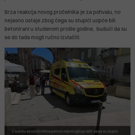
Brza reakcija novog pročelnika je za pohvalu, no
nejasno ostaje zbog čega su stupići uopće bili
betonirani u studenom prošle godine, budući da su
se do tada mogli ručno izvlačiti.
U subotu se vozilo Hitne pomoći nije moglo probiti, sada su stupići