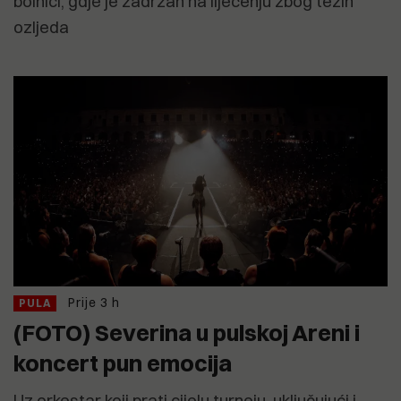
bolnici, gdje je zadržan na liječenju zbog težih
ozljeda
Prije 3 h
PULA
(FOTO) Severina u pulskoj Areni i
koncert pun emocija
Uz orkestar koji prati cijelu turneju, uključujući i