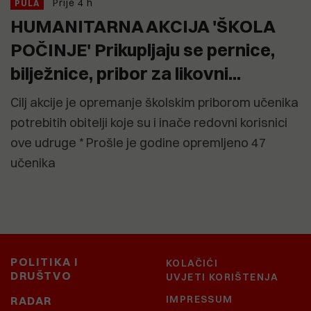
Prije 4 h
PULA
HUMANITARNA AKCIJA 'ŠKOLA
POČINJE' Prikupljaju se pernice,
bilježnice, pribor za likovni...
Cilj akcije je opremanje školskim priborom učenika
potrebitih obitelji koje su i inače redovni korisnici
ove udruge * Prošle je godine opremljeno 47
učenika
POLITIKA I
KOLAČIĆI
DRUŠTVO
UVJETI KORIŠTENJA
IMPRESSUM
RADAR