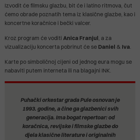
Izvodit će filmsku glazbu, bit će i latino ritmova, čut
ćemo obrade poznatih tema iz klasične glazbe, kao i
koncertne koračnice i bečki valcer.
Kroz program će voditi
Anica Franjul
, a za
vizualizaciju koncerta pobrinut će se
Daniel
&
Iva
.
Karte po simboličnoj cijeni od jednog eura mogu se
nabaviti putem interneta ili na blagajni INK.
Puhački orkestar grada Pule osnovan je
1993. godine, a čine ga glazbenici svih
generacija. Ima bogat repertoar: od
koračnica, revijske i filmske glazbe do
djela klasične literature i originalnih