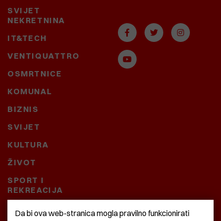
SVIJET
NEKRETNINA
IT&TECH
VENTIQUATTRO
OSMRTNICE
KOMUNAL
BIZNIS
SVIJET
KULTURA
ŽIVOT
SPORT I
REKREACIJA
CRNA KRONIKA
Da bi ova web-stranica mogla pravilno funkcionirati