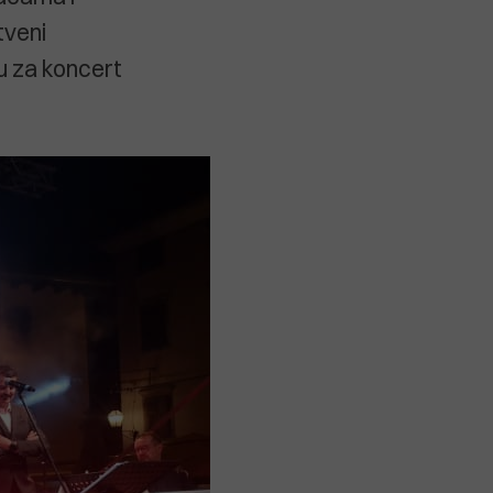
tveni
u za koncert