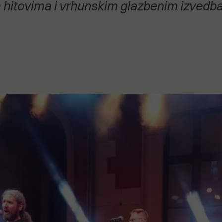
hitovima i vrhunskim glazbenim izved
stanovanje,
kulturu..."