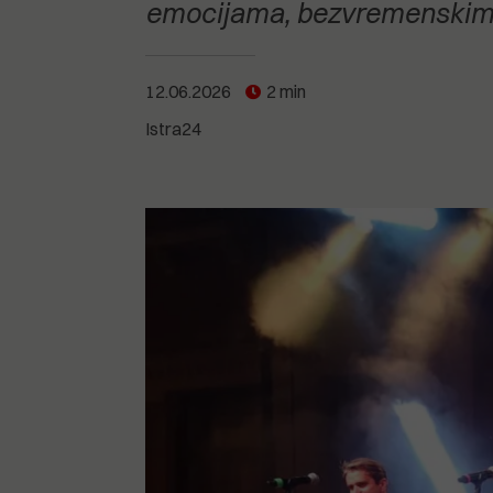
POGLEDAJTE SVE
POGLEDAJTE SVE
emocijama, bezvremenskim 
POGLEDAJTE SVE
12.06.2026
2 min
POGLEDAJTE SVE
Istra24