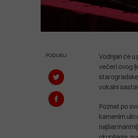
PODIJELI
Vodnjan će u p
večeri ovog 
starogradske 
vokalni sasta
Poznat po svoj
kamenim ulicam
najšarmantnij
okupljanja, s