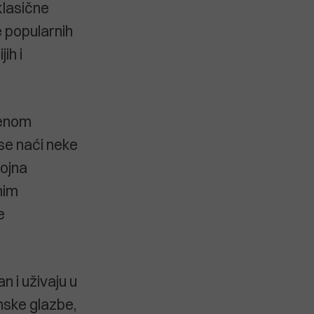
klasične
e popularnih
ih i
benom
se naći neke
rojna
nim
e
n i uživaju u
ske glazbe,