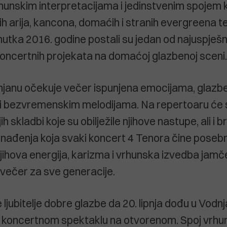
hunskim interpretacijama i jedinstvenim spojem 
ih arija, kancona, domaćih i stranih evergreena t
utka 2016. godine postali su jedan od najuspješnij
 koncertnih projekata na domaćoj glazbenoj sceni.
dnjanu očekuje večer ispunjena emocijama, glaz
 i bezvremenskim melodijama. Na repertoaru će 
h skladbi koje su obilježile njihove nastupe, ali i b
nađenja koja svaki koncert 4 Tenora čine poseb
Njihova energija, karizma i vrhunska izvedba jamč
večer za sve generacije.
jubitelje dobre glazbe da 20. lipnja dođu u Vodnja
 koncertnom spektaklu na otvorenom. Spoj vrhun