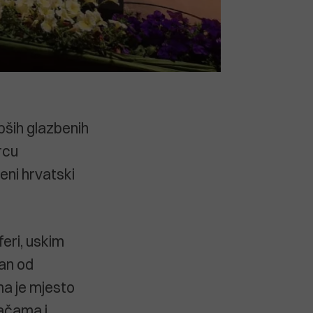
epših glazbenih
rcu
eni hrvatski
feri, uskim
dan od
ma je mjesto
lačama i