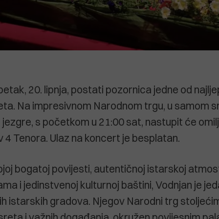
etak, 20. lipnja, postati pozornica jedne od najlj
ljeta. Na impresivnom Narodnom trgu, u samom s
jezgre, s početkom u 21:00 sat, nastupit će omilj
v 4 Tenora. Ulaz na koncert je besplatan.
oj bogatoj povijesti, autentičnoj istarskoj atmos
a i jedinstvenoj kulturnoj baštini, Vodnjan je je
ih istarskih gradova. Njegov Narodni trg stoljeći
usreta i važnih događanja, okružen povijesnim pa