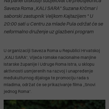
Na panel diskusiji sudjelovat će predsjednica
Saveza Roma „KALI SARA“ Suzana Krčmar i
saborski zastupnik Veljkom Kajtazijem * U
20:00 sati u Centru za mlade Pula održat će se
neformalno druženje uz glazbeni program
U organizaciji Saveza Roma u Republici Hrvatskoj
„KALI SARA“, Vijeća romske nacionalne manjine
Istarske županije i Udruge Roma Istra, u sklopu
aktivnosti usmjerenih na razvoj i unapređenje
međukulturnog dijaloga te promociju rada s
mladima, održat će se prikazivanje filma „Snovi
jednog Roma“.