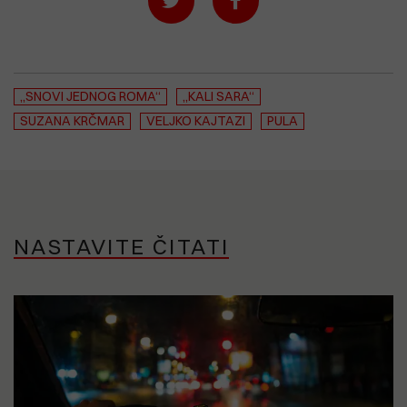
„SNOVI JEDNOG ROMA“
„KALI SARA“
SUZANA KRČMAR
VELJKO KAJTAZI
PULA
NASTAVITE ČITATI