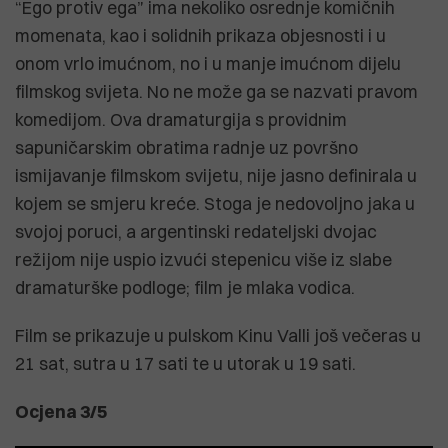
“Ego protiv ega” ima nekoliko osrednje komičnih
momenata, kao i solidnih prikaza objesnosti i u
onom vrlo imućnom, no i u manje imućnom dijelu
filmskog svijeta. No ne može ga se nazvati pravom
komedijom. Ova dramaturgija s providnim
sapuničarskim obratima radnje uz površno
ismijavanje filmskom svijetu, nije jasno definirala u
kojem se smjeru kreće. Stoga je nedovoljno jaka u
svojoj poruci, a argentinski redateljski dvojac
režijom nije uspio izvući stepenicu više iz slabe
dramaturške podloge; film je mlaka vodica.
Film se prikazuje u pulskom Kinu Valli još večeras u
21 sat, sutra u 17 sati te u utorak u 19 sati.
Ocjena 3/5