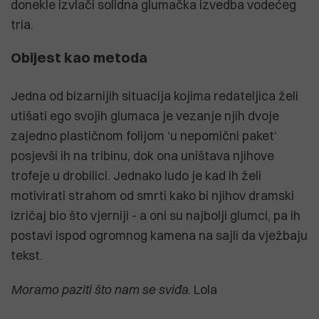
donekle izvlači solidna glumačka izvedba vodećeg
tria.
Obijest kao metoda
Jedna od bizarnijih situacija kojima redateljica želi
utišati ego svojih glumaca je vezanje njih dvoje
zajedno plastičnom folijom ‘u nepomični paket’
posjevši ih na tribinu, dok ona uništava njihove
trofeje u drobilici. Jednako ludo je kad ih želi
motivirati strahom od smrti kako bi njihov dramski
izričaj bio što vjerniji - a oni su najbolji glumci, pa ih
postavi ispod ogromnog kamena na sajli da vježbaju
tekst.
Moramo paziti što nam se sviđa
. Lola