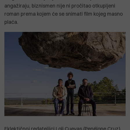
angažiraju, biznismen nije ni pročitao otkupljeni
roman prema kojem će se snimati film kojeg masno
plaća.
Eklektičnoj redateljici Loli Cuevas (Penélope Cruz)