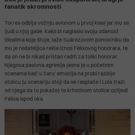
fanatik skromnosti
Torres odbija vožnju avionom u prvoj klasi jer mu se
ljudi u njoj gade. Kako bi naglasio svoju odanost
idealima koje štuje, laže Suárezovom pomoćniku da
mu je redateljica rekla iznos Félixovog honorara, te
da on ne bi nikad pristao raditi za toliki honorar.
Njegova pasivna agresija jasna je u početnim
scenama kad ‘u žaru’ emocija na probi razbije
stolicu (u scenariju stoji da se rasplače i Lola traži
od njega da to pokaže) te krhotinom stolice ozlijedi
Félixa ispod oka.