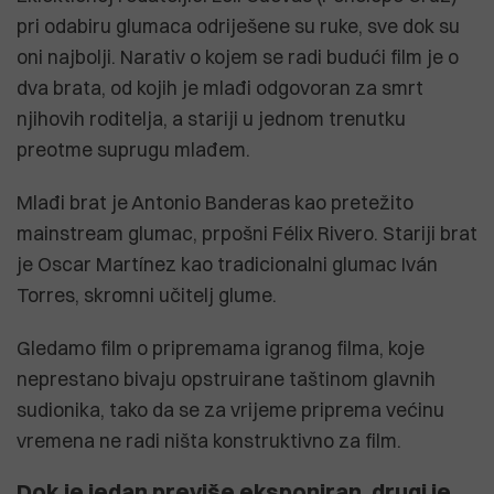
pri odabiru glumaca odriješene su ruke, sve dok su
oni najbolji. Narativ o kojem se radi budući film je o
dva brata, od kojih je mlađi odgovoran za smrt
njihovih roditelja, a stariji u jednom trenutku
preotme suprugu mlađem.
Mlađi brat je Antonio Banderas kao pretežito
mainstream glumac, prpošni Félix Rivero. Stariji brat
je Oscar Martínez kao tradicionalni glumac Iván
Torres, skromni učitelj glume.
Gledamo film o pripremama igranog filma, koje
neprestano bivaju opstruirane taštinom glavnih
sudionika, tako da se za vrijeme priprema većinu
vremena ne radi ništa konstruktivno za film.
Dok je jedan previše eksponiran, drugi je