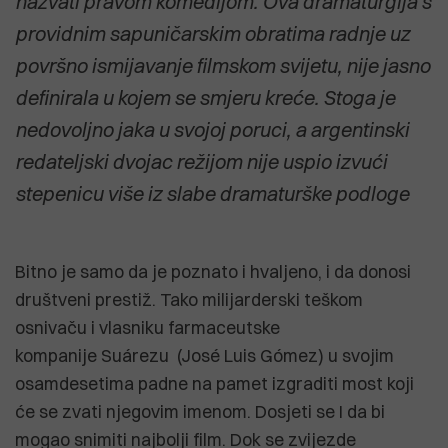
nazvati pravom komedijom. Ova dramaturgija s
providnim sapuničarskim obratima radnje uz
površno ismijavanje filmskom svijetu, nije jasno
definirala u kojem se smjeru kreće. Stoga je
nedovoljno jaka u svojoj poruci, a argentinski
redateljski dvojac režijom nije uspio izvući
stepenicu više iz slabe dramaturške podloge
Bitno je samo da je poznato i hvaljeno, i da donosi
društveni prestiž. Tako milijarderski teškom
osnivaču i vlasniku farmaceutske
kompanije Suárezu (José Luis Gómez) u svojim
osamdesetima padne na pamet izgraditi most koji
će se zvati njegovim imenom. Dosjeti se I da bi
mogao snimiti najbolji film. Dok se zvijezde