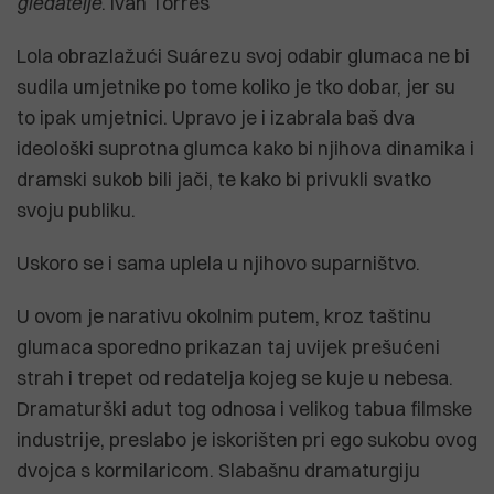
gledatelje
. Iván Torres
Lola obrazlažući Suárezu svoj odabir glumaca ne bi
sudila umjetnike po tome koliko je tko dobar, jer su
to ipak umjetnici. Upravo je i izabrala baš dva
ideološki suprotna glumca kako bi njihova dinamika i
dramski sukob bili jači, te kako bi privukli svatko
svoju publiku.
Uskoro se i sama uplela u njihovo suparništvo.
U ovom je narativu okolnim putem, kroz taštinu
glumaca sporedno prikazan taj uvijek prešućeni
strah i trepet od redatelja kojeg se kuje u nebesa.
Dramaturški adut tog odnosa i velikog tabua filmske
industrije, preslabo je iskorišten pri ego sukobu ovog
dvojca s kormilaricom. Slabašnu dramaturgiju