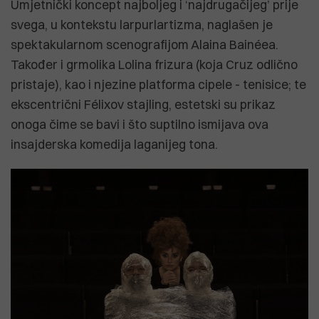
Umjetnički koncept najboljeg i ‘najdrugačijeg’ prije
svega, u kontekstu larpurlartizma, naglašen je
spektakularnom scenografijom Alaina Bainéea.
Također i grmolika Lolina frizura (koja Cruz odlično
pristaje), kao i njezine platforma cipele - tenisice; te
ekscentrični Félixov stajling, estetski su prikaz
onoga čime se bavi i što suptilno ismijava ova
insajderska komedija laganijeg tona.