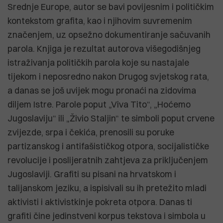
Srednje Europe, autor se bavi povijesnim i političkim
kontekstom grafita, kao i njihovim suvremenim
značenjem, uz opsežno dokumentiranje sačuvanih
parola. Knjiga je rezultat autorova višegodišnjeg
istraživanja političkih parola koje su nastajale
tijekom i neposredno nakon Drugog svjetskog rata,
a danas se još uvijek mogu pronaći na zidovima
diljem Istre. Parole poput „Viva Tito“, „Hoćemo
Jugoslaviju“ ili „Živio Staljin“ te simboli poput crvene
zvijezde, srpa i čekića, prenosili su poruke
partizanskog i antifašističkog otpora, socijalističke
revolucije i poslijeratnih zahtjeva za priključenjem
Jugoslaviji. Grafiti su pisani na hrvatskom i
talijanskom jeziku, a ispisivali su ih pretežito mladi
aktivisti i aktivistkinje pokreta otpora. Danas ti
grafiti čine jedinstveni korpus tekstova i simbola u