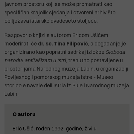
javnom prostoru koji se može promatrati kao
specifičan krajolik sjećanja i otvoreni arhiv što
obilježava istarsko dvadeseto stoljeće.
Razgovor o knjizi s autorom Ericom Ušićem
moderirati će
dr. sc. Tina Filipović
, a događanje je
organizirano kao popratni sadržaj izložbe
Sloboda
narodu! antifašizam u Istri
, trenutno postavljene u
prostorijama Narodnog muzeja Labin, u organizaciji
Povijesnog i pomorskog muzeja Istre – Museo
storico e navale dell'Istria iz Pule i Narodnog muzeja
Labin.
O autoru
Eric Ušić, rođen 1992. godine, živi u