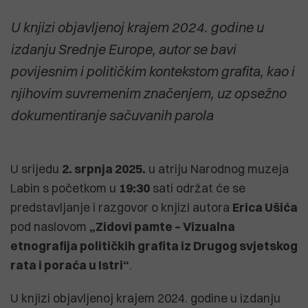
U knjizi objavljenoj krajem 2024. godine u
izdanju Srednje Europe, autor se bavi
povijesnim i političkim kontekstom grafita, kao i
njihovim suvremenim značenjem, uz opsežno
dokumentiranje sačuvanih parola
U srijedu
2. srpnja 2025.
u atriju Narodnog muzeja
Labin s početkom u
19:30
sati održat će se
predstavljanje i razgovor o knjizi autora
Erica Ušića
pod naslovom
„Zidovi pamte – Vizualna
etnografija političkih grafita iz Drugog svjetskog
rata i poraća u Istri“
.
U knjizi objavljenoj krajem 2024. godine u izdanju