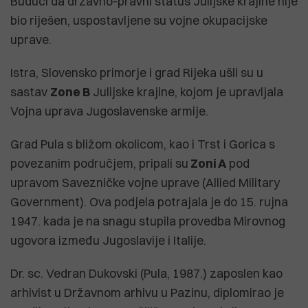
Budući da državno-pravni status Julijske krajine nije
bio riješen, uspostavljene su vojne okupacijske
uprave.
Istra, Slovensko primorje i grad Rijeka ušli su u
sastav
Zone B
Julijske krajine, kojom je upravljala
Vojna uprava Jugoslavenske armije.
Grad Pula s bližom okolicom, kao i Trst i Gorica s
povezanim područjem, pripali su
Zoni A
pod
upravom Savezničke vojne uprave (Allied Military
Government). Ova podjela potrajala je do 15. rujna
1947. kada je na snagu stupila provedba Mirovnog
ugovora između Jugoslavije i Italije.
Dr. sc. Vedran Dukovski (Pula, 1987.) zaposlen kao
arhivist u Državnom arhivu u Pazinu, diplomirao je