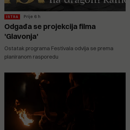
Prije 6 h
ISTRA
Odgađa se projekcija filma
'Glavonja'
Ostatak programa Festivala odvija se prema
planiranom rasporedu