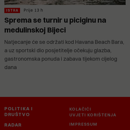
Prije 13 h
ISTRA
Sprema se turnir u piciginu na
medulinskoj Bijeci
Natjecanje će se održati kod Havana Beach Bara,
a uz sportski dio posjetitelje očekuju glazba,
gastronomska ponuda i zabava tijekom cijelog
dana
POLITIKA I
KOLAČIĆI
DRUŠTVO
UVJETI KORIŠTENJA
IMPRESSUM
RADAR