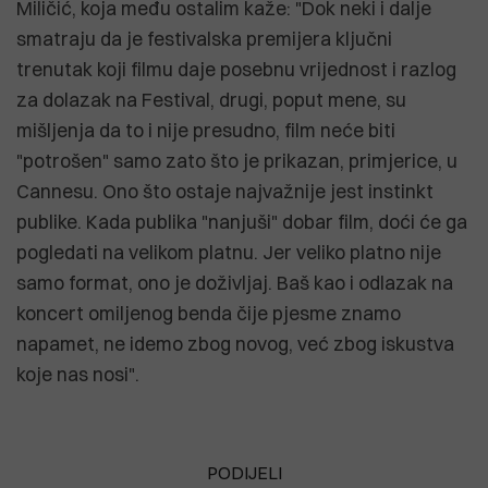
Miličić, koja među ostalim kaže: "Dok neki i dalje
smatraju da je festivalska premijera ključni
trenutak koji filmu daje posebnu vrijednost i razlog
za dolazak na Festival, drugi, poput mene, su
mišljenja da to i nije presudno, film neće biti
"potrošen" samo zato što je prikazan, primjerice, u
Cannesu. Ono što ostaje najvažnije jest instinkt
publike. Kada publika "nanjuši" dobar film, doći će ga
pogledati na velikom platnu. Jer veliko platno nije
samo format, ono je doživljaj. Baš kao i odlazak na
koncert omiljenog benda čije pjesme znamo
napamet, ne idemo zbog novog, već zbog iskustva
koje nas nosi".
PODIJELI