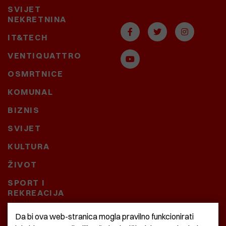
SVIJET
NEKRETNINA
IT&TECH
VENTIQUATTRO
OSMRTNICE
KOMUNAL
BIZNIS
SVIJET
KULTURA
ŽIVOT
SPORT I
REKREACIJA
CRNA KRONIKA
Da bi ova web-stranica mogla pravilno funkcionirati