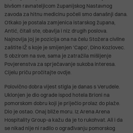
bivšom ravnateljicom županijskog Nastavnog
zavoda za hitnu medicinu počeli smo današnji dana.
Otkako je postala zamjenica istarskog župana,
Antić, čitali ste, obavlja i niz drugih poslova.
Najnovija joj je pozicija ona na čelu Stožera civilne
zaštite IŽ s koje je smijenjen 'Capo', Dino Kozlovec.
S obzirom na sve, sama je zatražila mišljenje
Povjerenstva za sprječavanje sukoba interesa.
Cijelu priču pročitajte ovdje.
Polovično dobra vijest stigla je danas s Verudele.
Uklonjen je dio ograde ispod hotela Brioni na
pomorskom dobru koji je priječio prolaz do plaže.
Dio je ostao. Onaj bliže moru. Iz Arena Arena
Hospitality Group-a kažu da je to rukohvat. Ali i da
se nikad nije ni radilo o ograđivanju pomorskog