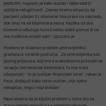
Međutim, naglasio je kako sustav i dalje sadrži
ozbiljne nelogičnosti. „Danas imamo situaciju da
pacijent udaljen 51 kilometar ima pravo na naknadu,
dok onaj na 49 kilometara nema. Razlika od dva
kilometra odlučuje hoće li netko dobiti pomoć ili će
sve troškove snositi sam“, upozorio je.
Posebno je istaknuo problem umirovljenika i
građana iz ruralnih područja. „Za umirovljenika bez
javnog prijevoza, koji mora svakodnevno putovati na
terapiju četrdesetak kilometara, to nije mala
udaljenost – to je ozbiljan financijski teret“, rekao je
Paus, dodajući kako takav sustav „nije samo
nelogičan, nego i nepravedan“.
Paus smatra da je ključni problem u tome što se
pravo temelji isključivo na administrativnom