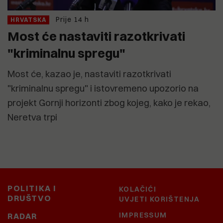
Prije 14 h
HRVATSKA
Most će nastaviti razotkrivati
"kriminalnu spregu"
Most će, kazao je, nastaviti razotkrivati
"kriminalnu spregu" i istovremeno upozorio na
projekt Gornji horizonti zbog kojeg, kako je rekao,
Neretva trpi
POLITIKA I
KOLAČIĆI
DRUŠTVO
UVJETI KORIŠTENJA
IMPRESSUM
RADAR