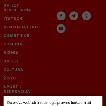
SVIJET
NEKRETNINA
IT&TECH
VENTIQUATTRO
OSMRTNICE
KOMUNAL
BIZNIS
SVIJET
KULTURA
ŽIVOT
SPORT I
REKREACIJA
CRNA KRONIKA
Da bi ova web-stranica mogla pravilno funkcionirati