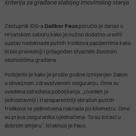
kriterija za građane slabijeg imovinskog stanja
Zastupnik IDS-a
Dalibor Paus
poručio je danas u
Hrvatskom saboru kako je nužno dodatno urediti
sustav nadoknade putnih troškova pacijentima kako
bi bio pravedniji i prilagođen stvarnim životnim
okolnostima građana.
Podsjetio je kako je prošle godine izmijenjen Zakon
o obveznom zdravstvenom osiguranju, čime su
uvedena određena poboljšanja. „Uveden je
jednostavniji i transparentniji obračun putnih
troškova te jedinstvena naknada po kilometru, čime
su prava osiguranika ujednačena. To su koraci u
dobrom smjeru“, istaknuo je Paus.