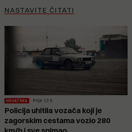
NASTAVITE ČITATI
Prije 13 h
HRVATSKA
Policija uhitila vozača koji je
zagorskim cestama vozio 280
km/h i sve snimao