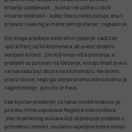
kriteriju udaljenosti. „Sustav ne uzima u obzir
stvarne okolnosti – koliko često netko putuje, ima li
prijevoz i kakvog je materijalnog stanja“, naglasio je.
IDS stoga predlaže konkretno rješenje: zadržati
opći kriterij od 50 kilometara, ali uvesti dodatni
socijalni kriterij. „Oni koji imaju niža primanja, a
prisiljeni su putovati na liječenje, moraju imati pravo
na naknadu bez obzira na kilometražu. Ne širimo
pravo na sve, nego ga usmjeravamo onima kojima je
najpotrebnije“, poručio je Paus.
Kao ključan preduvjet za takav model istaknuo je
potrebu hitne uspostave Registra stanovništva.
„Bez kvalitetnog sustava koji objedinjuje podatke o
prihodima i imovini, socijalno osjetljive mjere ostaju