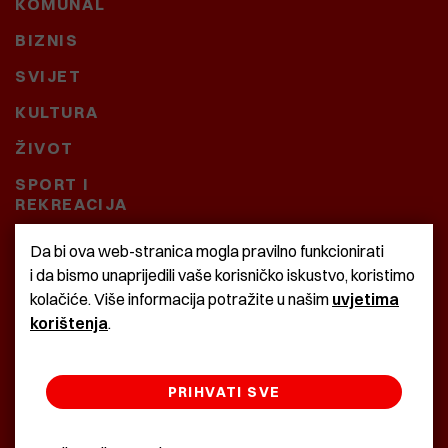
KOMUNAL
BIZNIS
SVIJET
KULTURA
ŽIVOT
SPORT I
REKREACIJA
CRNA KRONIKA
Da bi ova web-stranica mogla pravilno funkcionirati
i da bismo unaprijedili vaše korisničko iskustvo, koristimo
BAŠTARDINI I PRAVI
kolačiće. Više informacija potražite u našim
uvjetima
KRASNA ZEMLJA
korištenja
.
PRIHVATI SVE
©2022 Istra24 - istarske digitalne novine