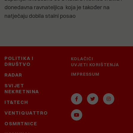
donedavna ravnateljica koja je također na
natječaju dobila stalni posao
POLITIKA I
KOLAČIĆI
DRUŠTVO
UVJETI KORIŠTENJA
IMPRESSUM
RADAR
SVIJET
NEKRETNINA
IT&TECH
VENTIQUATTRO
OSMRTNICE