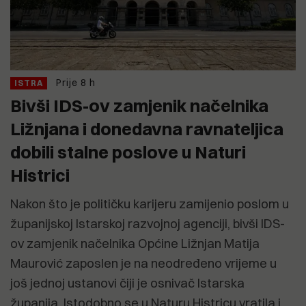
Prije 8 h
ISTRA
Bivši IDS-ov zamjenik načelnika
Ližnjana i donedavna ravnateljica
dobili stalne poslove u Naturi
Histrici
Nakon što je političku karijeru zamijenio poslom u
županijskoj Istarskoj razvojnoj agenciji, bivši IDS-
ov zamjenik načelnika Općine Ližnjan Matija
Maurović zaposlen je na neodređeno vrijeme u
još jednoj ustanovi čiji je osnivač Istarska
županija. Istodobno se u Naturu Histricu vratila i