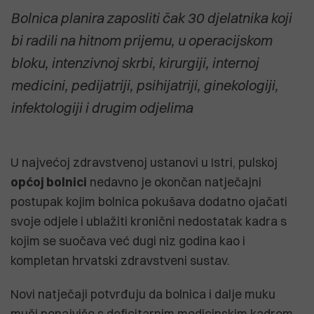
Bolnica planira zaposliti čak 30 djelatnika koji
bi radili na hitnom prijemu, u operacijskom
bloku, intenzivnoj skrbi, kirurgiji, internoj
medicini, pedijatriji, psihijatriji, ginekologiji,
infektologiji i drugim odjelima
U najvećoj zdravstvenoj ustanovi u Istri, pulskoj
općoj bolnici
nedavno je okončan natječajni
postupak kojim bolnica pokušava dodatno ojačati
svoje odjele i ublažiti kronični nedostatak kadra s
kojim se suočava već dugi niz godina kao i
kompletan hrvatski zdravstveni sustav.
Novi natječaji potvrđuju da bolnica i dalje muku
muči ponajviše s deficitarnim medicinskim kadrom