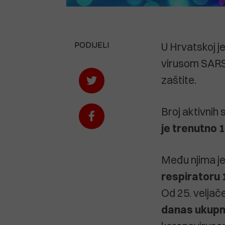
PODIJELI
U Hrvatskoj j
virusom SARS-
zaštite.
Broj aktivnih
je trenutno 
Među njima je
respiratoru 
Od 25. veljače
danas ukupno