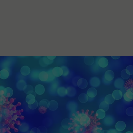
stanovanje,
kulturu..."