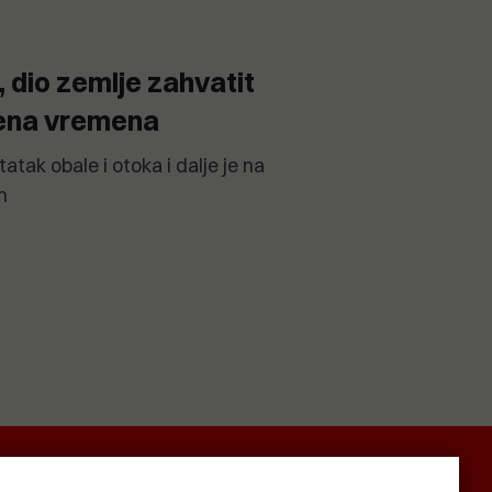
, dio zemlje zahvatit
jena vremena
tatak obale i otoka i dalje je na
m
SMRTNICE