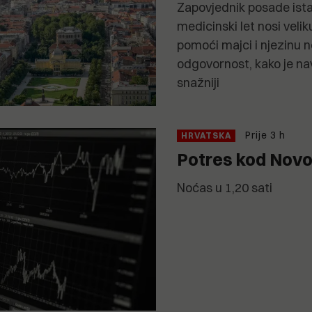
Zapovjednik posade ista
medicinski let nosi velik
pomoći majci i njezinu 
odgovornost, kako je nav
snažniji
Prije 3 h
HRVATSKA
Potres kod Novo
Noćas u 1,20 sati