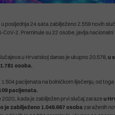
e u posljednja 24 sata zabilježeno 2.559 novih sl
CoV-2. Preminule su 22 osobe, javlja nacionalni 
 slučajeva u Hrvatskoj danas je ukupno 20.578,
u 
11.781 osoba.
 1.504 pacijenata na bolničkom liječenju, od toga
109 pacijenata.
 2020., kada je zabilježen prvi slučaj zaraze
u
Hr
 je zabilježeno 1.049.667 osoba
zaraženih no