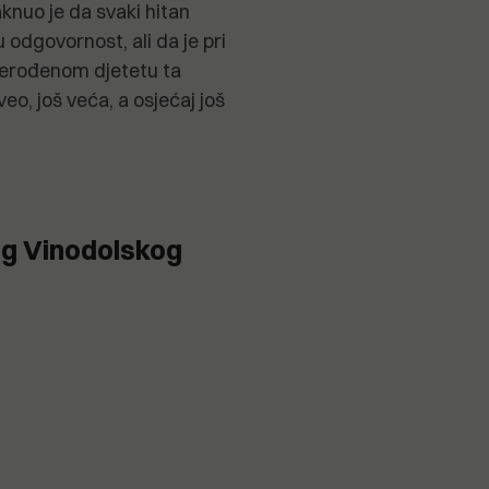
knuo je da svaki hitan
u odgovornost, ali da je pri
nerođenom djetetu ta
eo, još veća, a osjećaj još
g Vinodolskog