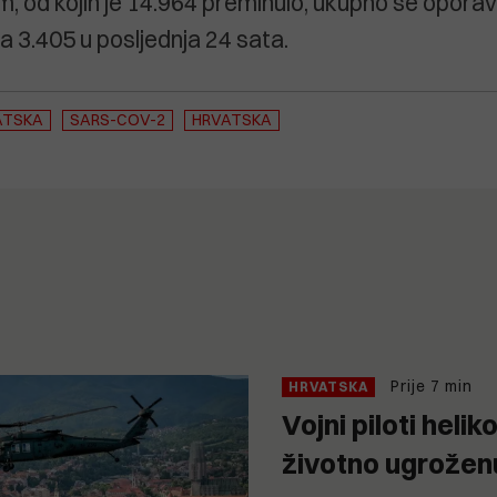
, od kojih je 14.964 preminulo, ukupno se oporav
a 3.405 u posljednja 24 sata.
ATSKA
SARS-COV-2
HRVATSKA
Prije 7 min
HRVATSKA
Vojni piloti heli
životno ugroženu