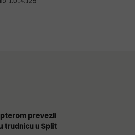
ilo 1.014.125
kopterom prevezli
 trudnicu u Split