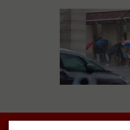
POLITIKA I DRUŠTVO
RADAR
SVIJET N