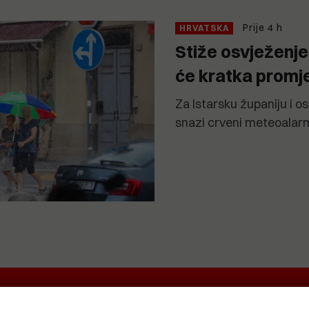
Prije 4 h
HRVATSKA
Stiže osvježenje
će kratka prom
Za Istarsku županiju i os
snazi crveni meteoalar
EKRETNINA
IT&TECH
VENTIQUATTRO
O