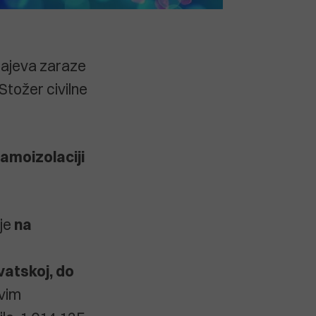
učajeva zaraze
Stožer civilne
samoizolaciji
 je
na
vatskoj, do
vim