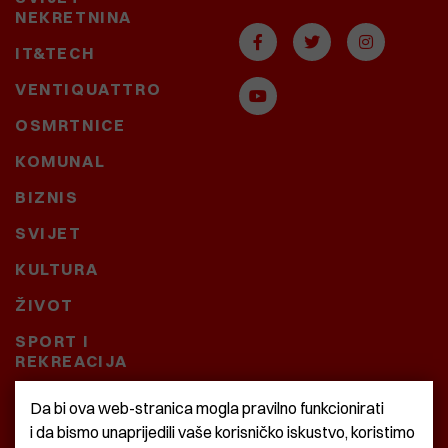
NEKRETNINA
IT&TECH
VENTIQUATTRO
OSMRTNICE
KOMUNAL
BIZNIS
SVIJET
KULTURA
ŽIVOT
SPORT I
REKREACIJA
CRNA KRONIKA
Da bi ova web-stranica mogla pravilno funkcionirati
i da bismo unaprijedili vaše korisničko iskustvo, koristimo
BAŠTARDINI I PRAVI