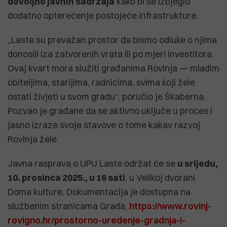
dovoljno javnih sadržaja
kako bi se izbjeglo
dodatno opterećenje postojeće infrastrukture.
„Laste su prevažan prostor da bismo odluke o njima
donosili iza zatvorenih vrata ili po mjeri investitora.
Ovaj kvart mora služiti građanima Rovinja — mladim
obiteljima, starijima, radnicima, svima koji žele
ostati živjeti u svom gradu“, poručio je Škaberna.
Pozvao je građane da se aktivno uključe u proces i
jasno izraze svoje stavove o tome kakav razvoj
Rovinja žele.
Javna rasprava o UPU Laste održat će se
u srijedu,
10. prosinca 2025., u 16 sati
, u Velikoj dvorani
Doma kulture. Dokumentacija je dostupna na
službenim stranicama Grada,
https://www.rovinj-
rovigno.hr/prostorno-uredenje-gradnja-i-