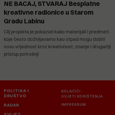
NE BACAJ, STVARAJ Besplatne
kreativne radionice u Starom
Gradu Labinu
Cilj projekta je pokazati kako materijali i predmeti
koje često doživljavamo kao otpad mogu dobiti
novu vrijednost kroz kreativnost, znanje i drugačiji
pristup potrošnji
POLITIKA I
KOLAČIĆI
DRUŠTVO
UVJETI KORIŠTENJA
IMPRESSUM
RADAR
SVIJET