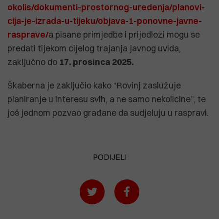
okolis/dokumenti-prostornog-uredenja/planovi-
cija-je-izrada-u-tijeku/objava-1-ponovne-javne-
rasprave/
a pisane primjedbe i prijedlozi mogu se
predati tijekom cijelog trajanja javnog uvida,
zaključno do
17. prosinca 2025.
Škaberna je zaključio kako “Rovinj zaslužuje
planiranje u interesu svih, a ne samo nekolicine”, te
još jednom pozvao građane da sudjeluju u raspravi.
PODIJELI