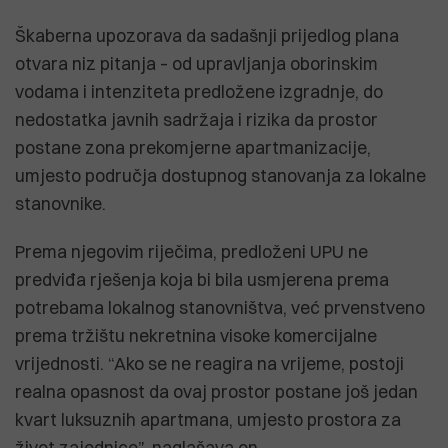
Škaberna upozorava da sadašnji prijedlog plana
otvara niz pitanja – od upravljanja oborinskim
vodama i intenziteta predložene izgradnje, do
nedostatka javnih sadržaja i rizika da prostor
postane zona prekomjerne apartmanizacije,
umjesto područja dostupnog stanovanja za lokalne
stanovnike.
Prema njegovim riječima, predloženi UPU ne
predviđa rješenja koja bi bila usmjerena prema
potrebama lokalnog stanovništva, već prvenstveno
prema tržištu nekretnina visoke komercijalne
vrijednosti. “Ako se ne reagira na vrijeme, postoji
realna opasnost da ovaj prostor postane još jedan
kvart luksuznih apartmana, umjesto prostora za
život zajednice”, naglašava on.