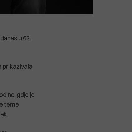
 danas u 62.
e prikazivala
dine, gdje je
ne teme
nak.