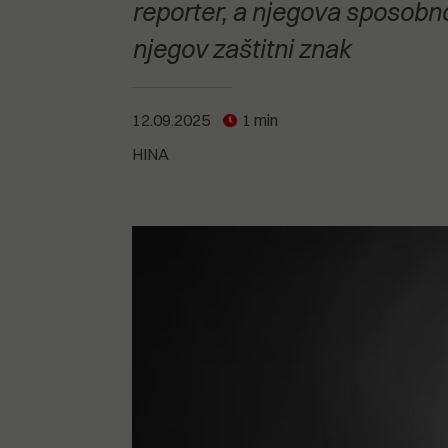
POGLEDAJTE SVE
POGLEDAJTE SVE
reporter, a njegova sposobno
POGLEDAJTE SVE
njegov zaštitni znak
POGLEDAJTE SVE
12.09.2025
1 min
HINA