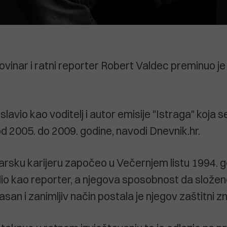
novinar i ratni reporter Robert Valdec preminuo je
lavio kao voditelj i autor emisije "Istraga" koja s
d 2005. do 2009. godine, navodi Dnevnik.hr.
narsku karijeru započeo u Večernjem listu 1994. go
io kao reporter, a njegova sposobnost da slože
asan i zanimljiv način postala je njegov zaštitni z