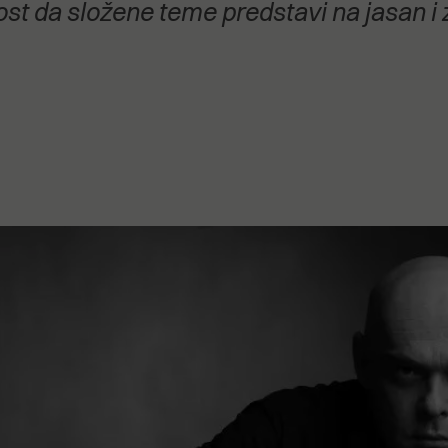
st da složene teme predstavi na jasan i z
stanovanje,
kulturu..."