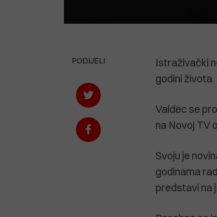
PODIJELI
Istraživački 
godini života.
Valdec se pros
na Novoj TV o
Svoju je novi
godinama rad
predstavi na j