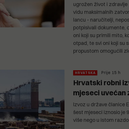
ugrožen život i zdravlje 
vidu maksimalnih zatvors
lancu - naručitelji, neposr
potpisivali dokumente, on
oni koji su primili mito, ko
otpad, te svi oni koji su 
propustom omogućili zloč
Prije 15 h
HRVATSKA
Hrvatski robni iz
mjeseci uvećan 
Izvoz u države članice E
šest mjeseci iznosio je 9,
više nego u istom razdob