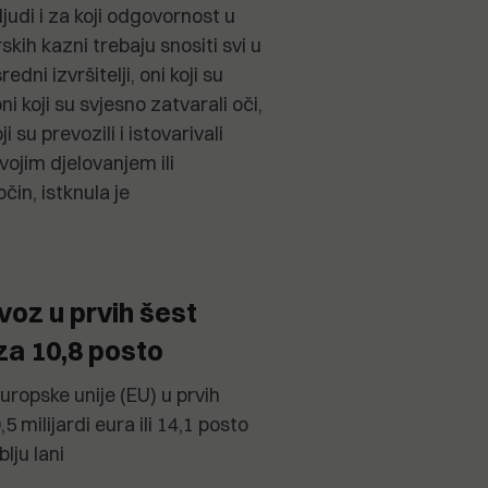
ljudi i za koji odgovornost u
kih kazni trebaju snositi svi u
edni izvršitelji, oni koji su
i koji su svjesno zatvarali oči,
ji su prevozili i istovarivali
svojim djelovanjem ili
in, istknula je
voz u prvih šest
za 10,8 posto
uropske unije (EU) u prvih
5 milijardi eura ili 14,1 posto
lju lani