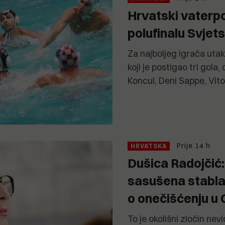
Hrvatski vaterpo
polufinalu Svjet
Za najboljeg igrača uta
koji je postigao tri gola
Koncul, Deni Sappe, Vit
Prije 14 h
HRVATSKA
Dušica Radojčić
sasušena stabla 
o onečišćenju u
To je okolišni zločin nev