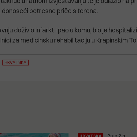
taknuo u ratnom izvještavanju te je odlazio na p
e, donoseći potresne priče s terena.
avnju doživio infarkt i pao u komu, bio je hospitaliz
lnici za medicinsku rehabilitaciju u Krapinskim T
HRVATSKA
Prije 2 h
HRVATSKA