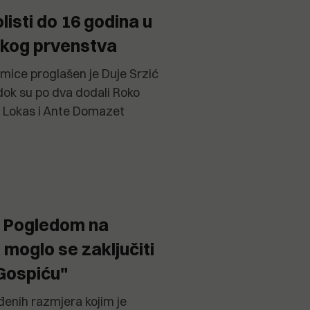
listi do 16 godina u
skog prvenstva
kmice proglašen je Duje Srzić
, dok su po dva dodali Roko
o Lokas i Ante Domazet
: Pogledom na
moglo se zaključiti
 Gospiću"
iđenih razmjera kojim je