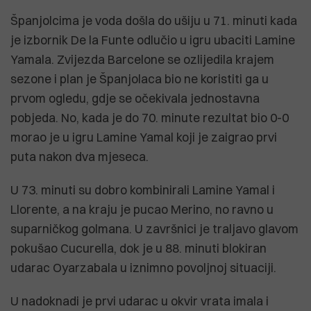
Španjolcima je voda došla do ušiju u 71. minuti kada
je izbornik De la Funte odlučio u igru ubaciti Lamine
Yamala. Zvijezda Barcelone se ozlijedila krajem
sezone i plan je Španjolaca bio ne koristiti ga u
prvom ogledu, gdje se očekivala jednostavna
pobjeda. No, kada je do 70. minute rezultat bio 0-0
morao je u igru Lamine Yamal koji je zaigrao prvi
puta nakon dva mjeseca.
U 73. minuti su dobro kombinirali Lamine Yamal i
Llorente, a na kraju je pucao Merino, no ravno u
suparničkog golmana. U završnici je traljavo glavom
pokušao Cucurella, dok je u 88. minuti blokiran
udarac Oyarzabala u iznimno povoljnoj situaciji.
U nadoknadi je prvi udarac u okvir vrata imala i