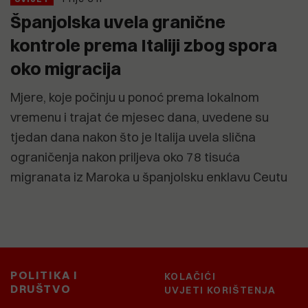
Španjolska uvela granične
kontrole prema Italiji zbog spora
oko migracija
Mjere, koje počinju u ponoć prema lokalnom
vremenu i trajat će mjesec dana, uvedene su
tjedan dana nakon što je Italija uvela slična
ograničenja nakon priljeva oko 78 tisuća
migranata iz Maroka u španjolsku enklavu Ceutu
POLITIKA I
KOLAČIĆI
DRUŠTVO
UVJETI KORIŠTENJA