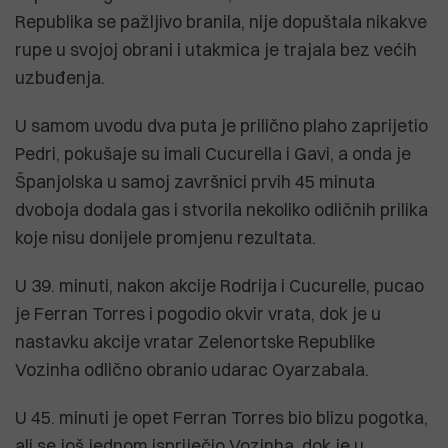
Republika se pažljivo branila, nije dopuštala nikakve
rupe u svojoj obrani i utakmica je trajala bez većih
uzbuđenja.
U samom uvodu dva puta je prilično plaho zaprijetio
Pedri, pokušaje su imali Cucurella i Gavi, a onda je
Španjolska u samoj završnici prvih 45 minuta
dvoboja dodala gas i stvorila nekoliko odličnih prilika
koje nisu donijele promjenu rezultata.
U 39. minuti, nakon akcije Rodrija i Cucurelle, pucao
je Ferran Torres i pogodio okvir vrata, dok je u
nastavku akcije vratar Zelenortske Republike
Vozinha odlično obranio udarac Oyarzabala.
U 45. minuti je opet Ferran Torres bio blizu pogotka,
ali se još jednom ispriječio Vozinha, dok je u