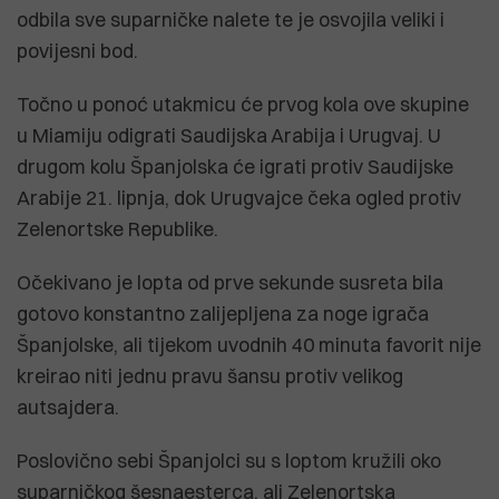
odbila sve suparničke nalete te je osvojila veliki i
povijesni bod.
Točno u ponoć utakmicu će prvog kola ove skupine
u Miamiju odigrati Saudijska Arabija i Urugvaj. U
drugom kolu Španjolska će igrati protiv Saudijske
Arabije 21. lipnja, dok Urugvajce čeka ogled protiv
Zelenortske Republike.
Očekivano je lopta od prve sekunde susreta bila
gotovo konstantno zalijepljena za noge igrača
Španjolske, ali tijekom uvodnih 40 minuta favorit nije
kreirao niti jednu pravu šansu protiv velikog
autsajdera.
Poslovično sebi Španjolci su s loptom kružili oko
suparničkog šesnaesterca, ali Zelenortska