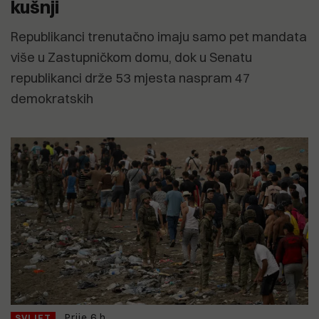
kušnji
Republikanci trenutačno imaju samo pet mandata
više u Zastupničkom domu, dok u Senatu
republikanci drže 53 mjesta naspram 47
demokratskih
Prije 6 h
SVIJET