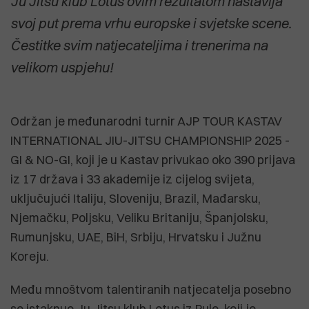
Ju Jitsu klub Lotus ovim rezultatom nastavlja
svoj put prema vrhu europske i svjetske scene.
Čestitke svim natjecateljima i trenerima na
velikom uspjehu!
Održan je međunarodni turnir AJP TOUR KASTAV
INTERNATIONAL JIU-JITSU CHAMPIONSHIP 2025 -
GI & NO-GI, koji je u Kastav privukao oko 390 prijava
iz 17 država i 33 akademije iz cijelog svijeta,
uključujući Italiju, Sloveniju, Brazil, Mađarsku,
Njemačku, Poljsku, Veliku Britaniju, Španjolsku,
Rumunjsku, UAE, BiH, Srbiju, Hrvatsku i Južnu
Koreju.
Među mnoštvom talentiranih natjecatelja posebno
se istaknuo Ju Jitsu klub Lotus iz Pule, koji je