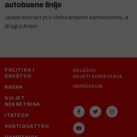
autobusne linije
Jedan koncert je u vinkuranskom kamenolomu, a
drugi u Areni
POLITIKA I
KOLAČIĆI
DRUŠTVO
UVJETI KORIŠTENJA
IMPRESSUM
RADAR
SVIJET
NEKRETNINA
IT&TECH
VENTIQUATTRO