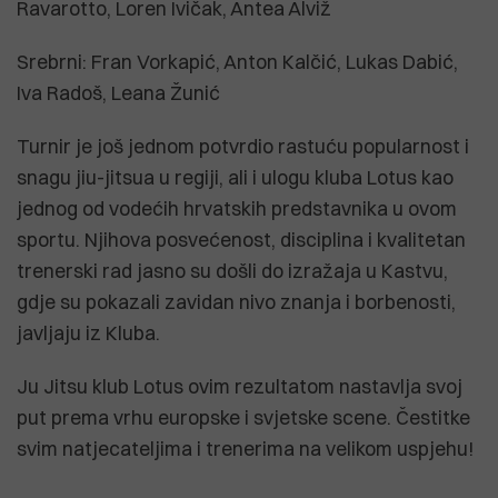
Ravarotto, Loren Ivičak, Antea Alviž
Srebrni: Fran Vorkapić, Anton Kalčić, Lukas Dabić,
Iva Radoš, Leana Žunić
Turnir je još jednom potvrdio rastuću popularnost i
snagu jiu-jitsua u regiji, ali i ulogu kluba Lotus kao
jednog od vodećih hrvatskih predstavnika u ovom
sportu. Njihova posvećenost, disciplina i kvalitetan
trenerski rad jasno su došli do izražaja u Kastvu,
gdje su pokazali zavidan nivo znanja i borbenosti,
javljaju iz Kluba.
Ju Jitsu klub Lotus ovim rezultatom nastavlja svoj
put prema vrhu europske i svjetske scene. Čestitke
svim natjecateljima i trenerima na velikom uspjehu!