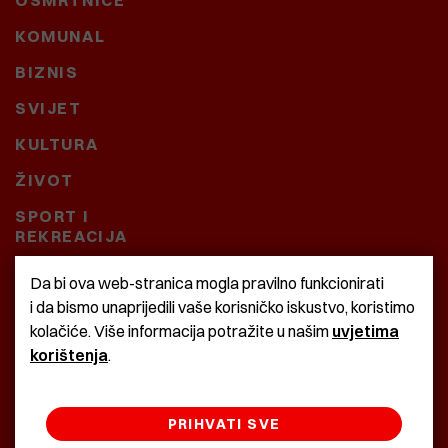
OSMRTNICE
KOMUNAL
BIZNIS
SVIJET
KULTURA
ŽIVOT
SPORT I
REKREACIJA
CRNA KRONIKA
Da bi ova web-stranica mogla pravilno funkcionirati
i da bismo unaprijedili vaše korisničko iskustvo, koristimo
BAŠTARDINI I PRAVI
kolačiće. Više informacija potražite u našim
uvjetima
KRASNA ZEMLJA
korištenja
.
PRIHVATI SVE