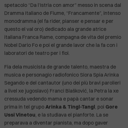
spetacolo “Da l’Istria con amor” messo in scena dal
Dramma Italiano de Fiume, “Francamente”, intenso
monodramma (el fa rider, pianser e pensar e per
questo el val oro) dedicado ala grande atrice
italiana Franca Rame, compagna de vita del premio
Nobel Dario Fo e poi el grande lavor che la fa con i
laboratori de teatro per i fioi.
Fia dela musicista de grande talento, maestra de
musica e personagio radiofonico Siora Spia Arinka
Segando e del cantautor (uno dei più bravi parolieri
a livel xe jugoslavo) Franci Blašković, la Petra la xe
cressuda vedendo mama e papà cantar e sonar
prima in tel grupo
Arinka & Tingl-Tangl
, poi
Gore
Ussi Vinetou
, e la studiava el pianforte. La se
preparava a diventar pianista, ma dopo gaver