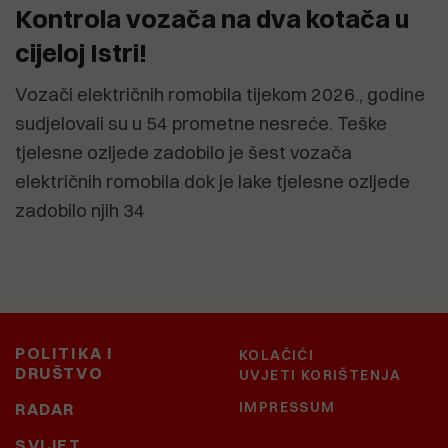
Kontrola vozača na dva kotača u
cijeloj Istri!
Vozači električnih romobila tijekom 2026., godine
sudjelovali su u 54 prometne nesreće. Teške
tjelesne ozljede zadobilo je šest vozača
električnih romobila dok je lake tjelesne ozljede
zadobilo njih 34
POLITIKA I
KOLAČIĆI
DRUŠTVO
UVJETI KORIŠTENJA
IMPRESSUM
RADAR
SVIJET