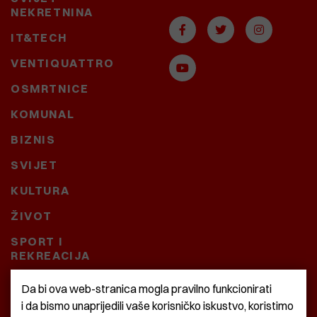
NEKRETNINA
IT&TECH
VENTIQUATTRO
OSMRTNICE
KOMUNAL
BIZNIS
SVIJET
KULTURA
ŽIVOT
SPORT I
REKREACIJA
CRNA KRONIKA
Da bi ova web-stranica mogla pravilno funkcionirati
i da bismo unaprijedili vaše korisničko iskustvo, koristimo
BAŠTARDINI I PRAVI