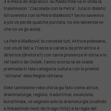
4 e meza de dopranzo, su Radio Pola va in onda la
trasmission “Ciacolada con la Petra”, tuta in dialeto
istroveneto con la Petra Blašković? Se no savevivo,
e poi ve perdè qualche puntata, no ste lamentarve
che no ve go avisà.
La Petra Blašković la conossè tuti. Attrice polesana,
con studi fati a Trieste e cariera da prim’atrice e
diretrice (diretora?) con tante presenze in Istria e in
tel teatro de Osijek, l’anno scorso la xe stada
premiada in tela categoria cultura con le premio
“Istriana” dela Region istriana.
Dele tantissime robe che la ga fato come atrice,
drammaturga, regista, traduttrice, musicista,
burattinaia, ve segnalo solo la dramaturgia (cusindo
e imbastindo testi de Drago Orlić) e la regia del