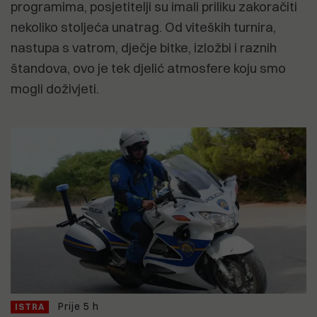
programima, posjetitelji su imali priliku zakoračiti
nekoliko stoljeća unatrag. Od viteških turnira,
nastupa s vatrom, dječje bitke, izložbi i raznih
štandova, ovo je tek djelić atmosfere koju smo
mogli doživjeti.
Prije 5 h
ISTRA