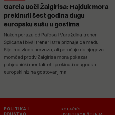
Garcia uoči Žalgirisa: Hajduk mora
prekinuti šest godina dugu
europsku sušu u gostima
Nakon poraza od Pafosa i Varaždina trener
Splićana i bivši trener Istre priznaje da među
Bijelima vlada nervoza, ali poručuje da njegova
momčad protiv Žalgirisa mora pokazati
pobjednički mentalitet i prekinuti neugodan
europski niz na gostovanjima
POLITIKA I
KOLAČIĆI
DRUŠTVO
UVJETI KORIŠTENJA