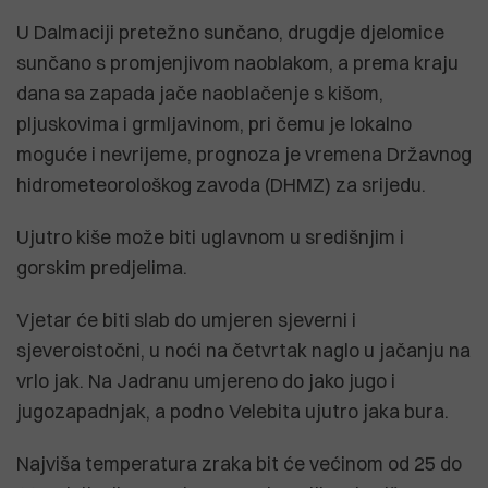
U Dalmaciji pretežno sunčano, drugdje djelomice
sunčano s promjenjivom naoblakom, a prema kraju
dana sa zapada jače naoblačenje s kišom,
pljuskovima i grmljavinom, pri čemu je lokalno
moguće i nevrijeme, prognoza je vremena Državnog
hidrometeorološkog zavoda (DHMZ) za srijedu.
Ujutro kiše može biti uglavnom u središnjim i
gorskim predjelima.
Vjetar će biti slab do umjeren sjeverni i
sjeveroistočni, u noći na četvrtak naglo u jačanju na
vrlo jak. Na Jadranu umjereno do jako jugo i
jugozapadnjak, a podno Velebita ujutro jaka bura.
Najviša temperatura zraka bit će većinom od 25 do