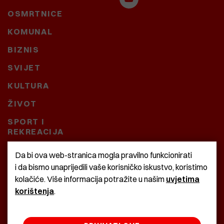
OSMRTNICE
KOMUNAL
BIZNIS
SVIJET
KULTURA
ŽIVOT
SPORT I
REKREACIJA
CRNA KRONIKA
Da bi ova web-stranica mogla pravilno funkcionirati
i da bismo unaprijedili vaše korisničko iskustvo, koristimo
BAŠTARDINI I PRAVI
kolačiće. Više informacija potražite u našim
uvjetima
KRASNA ZEMLJA
korištenja
.