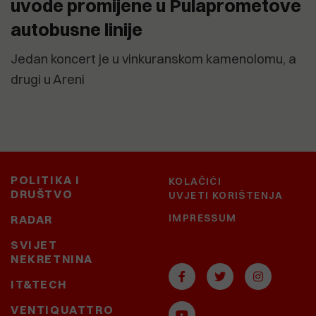
uvode promijene u Pulaprometove
autobusne linije
Jedan koncert je u vinkuranskom kamenolomu, a
drugi u Areni
POLITIKA I
KOLAČIĆI
DRUŠTVO
UVJETI KORIŠTENJA
IMPRESSUM
RADAR
SVIJET
NEKRETNINA
IT&TECH
VENTIQUATTRO