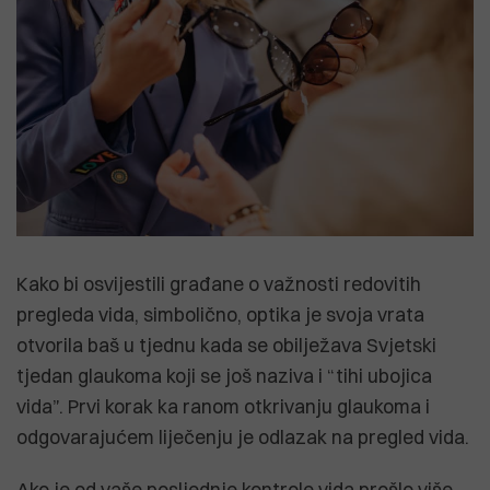
Kako bi osvijestili građane o važnosti redovitih
pregleda vida, simbolično, optika je svoja vrata
otvorila baš u tjednu kada se obilježava Svjetski
tjedan glaukoma koji se još naziva i “tihi ubojica
vida”. Prvi korak ka ranom otkrivanju glaukoma i
odgovarajućem liječenju je odlazak na pregled vida.
Ako je od vaše posljednje kontrole vida prošlo više