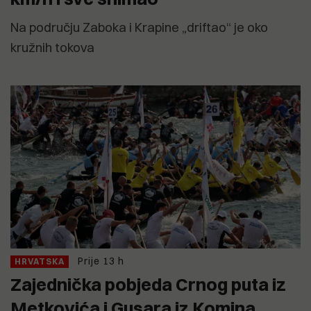
Na području Zaboka i Krapine „driftao“ je oko
kružnih tokova
Prije 13 h
HRVATSKA
Zajednička pobjeda Crnog puta iz
Metkovića i Gusara iz Komina