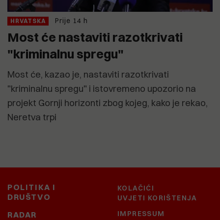
Prije 14 h
HRVATSKA
Most će nastaviti razotkrivati
"kriminalnu spregu"
Most će, kazao je, nastaviti razotkrivati
"kriminalnu spregu" i istovremeno upozorio na
projekt Gornji horizonti zbog kojeg, kako je rekao,
Neretva trpi
POLITIKA I
KOLAČIĆI
DRUŠTVO
UVJETI KORIŠTENJA
IMPRESSUM
RADAR