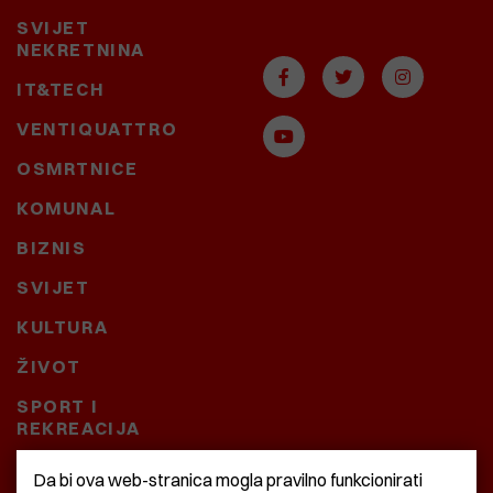
SVIJET
NEKRETNINA
IT&TECH
VENTIQUATTRO
OSMRTNICE
KOMUNAL
BIZNIS
SVIJET
KULTURA
ŽIVOT
SPORT I
REKREACIJA
CRNA KRONIKA
Da bi ova web-stranica mogla pravilno funkcionirati