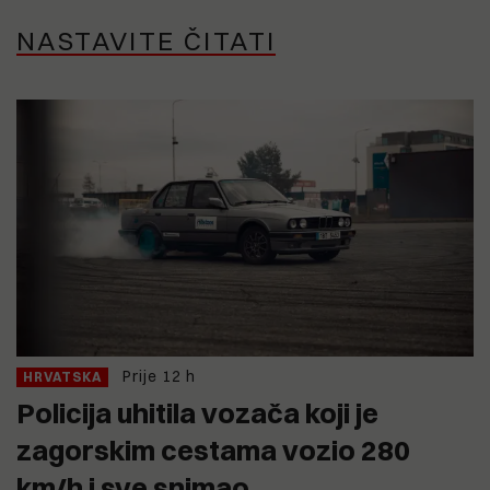
NASTAVITE ČITATI
Prije 12 h
HRVATSKA
Policija uhitila vozača koji je
zagorskim cestama vozio 280
km/h i sve snimao