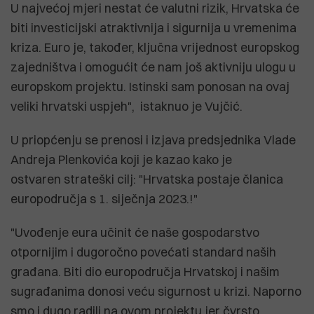
U najvećoj mjeri nestat će valutni rizik, Hrvatska će
biti investicijski atraktivnija i sigurnija u vremenima
kriza. Euro je, također, ključna vrijednost europskog
zajedništva i omogućit će nam još aktivniju ulogu u
europskom projektu. Istinski sam ponosan na ovaj
veliki hrvatski uspjeh", istaknuo je Vujčić.
U priopćenju se prenosi i izjava predsjednika Vlade
Andreja Plenkovića koji je kazao kako je
ostvaren strateški cilj: "Hrvatska postaje članica
europodručja s 1. siječnja 2023.!"
"Uvođenje eura učinit će naše gospodarstvo
otpornijim i dugoročno povećati standard naših
građana. Biti dio europodručja Hrvatskoj i našim
sugrađanima donosi veću sigurnost u krizi. Naporno
smo i dugo radili na ovom projektu jer čvrsto