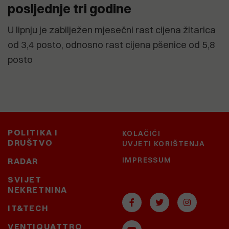
posljednje tri godine
U lipnju je zabilježen mjesečni rast cijena žitarica
od 3,4 posto, odnosno rast cijena pšenice od 5,8
posto
POLITIKA I
KOLAČIĆI
DRUŠTVO
UVJETI KORIŠTENJA
IMPRESSUM
RADAR
SVIJET
NEKRETNINA
IT&TECH
VENTIQUATTRO