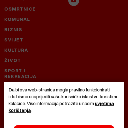
OSMRTNICE
KOMUNAL
BIZNIS
SVIJET
KULTURA
ŽIVOT
SPORT I
REKREACIJA
CRNA KRONIKA
Da bi ova web-stranica mogla pravilno funkcionirati
i da bismo unaprijedili vaše korisničko iskustvo, koristimo
BAŠTARDINI I PRAVI
kolačiće. Više informacija potražite u našim
uvjetima
KRASNA ZEMLJA
korištenja
.