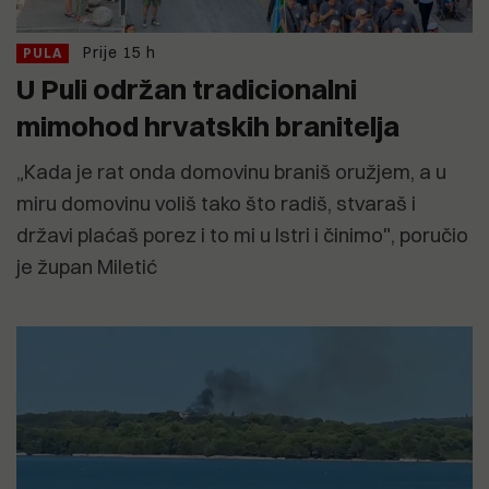
Prije 15 h
PULA
U Puli održan tradicionalni
mimohod hrvatskih branitelja
„Kada je rat onda domovinu braniš oružjem, a u
miru domovinu voliš tako što radiš, stvaraš i
državi plaćaš porez i to mi u Istri i činimo", poručio
je župan Miletić