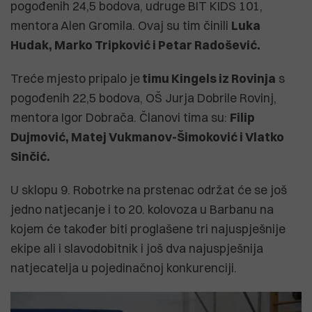
pogođenih 24,5 bodova, udruge BIT KIDS 101,
mentora Alen Gromila. Ovaj su tim činili
Luka
Hudak, Marko Tripković i
Petar Radošević.
Treće mjesto pripalo je
timu Kingels iz Rovinja
s
pogođenih 22,5 bodova, OŠ Jurja Dobrile Rovinj,
mentora Igor Dobrača. Članovi tima su:
Filip
Dujmović, Matej Vukmanov-Šimoković i Vlatko
Sinčić.
U sklopu 9. Robotrke na prstenac održat će se još
jedno natjecanje i to 20. kolovoza u Barbanu na
kojem će također biti proglašene tri najuspješnije
ekipe ali i slavodobitnik i još dva najuspješnija
natjecatelja u pojedinačnoj konkurenciji.