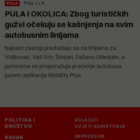
Prije 11 h
PULA
PULA I OKOLICA: Zbog turističkih
gužvi očekuju se kašnjenja na svim
autobusnim linijama
Najveći zastoji predviđaju se na linijama za
Vidikovac, Veli Vrh, Štinjan, Fažanu i Medulin, a
putnicima se preporučuje praćenje autobusa
putem aplikacije Mobility Plus
POLITIKA I
KOLAČIĆI
DRUŠTVO
UVJETI KORIŠTENJA
IMPRESSUM
RADAR