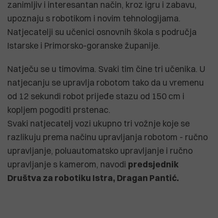
zanimljiv i interesantan način, kroz igru i zabavu,
upoznaju s robotikom i novim tehnologijama.
Natjecatelji su učenici osnovnih škola s područja
Istarske i Primorsko-goranske županije.
Natječu se u timovima. Svaki tim čine tri učenika. U
natjecanju se upravlja robotom tako da u vremenu
od 12 sekundi robot prijeđe stazu od 150 cm i
kopljem pogoditi prstenac.
Svaki natjecatelj vozi ukupno tri vožnje koje se
razlikuju prema načinu upravljanja robotom - ručno
upravljanje, poluautomatsko upravljanje i ručno
upravljanje s kamerom, navodi
predsjednik
Društva za robotiku Istra, Dragan Pantić.