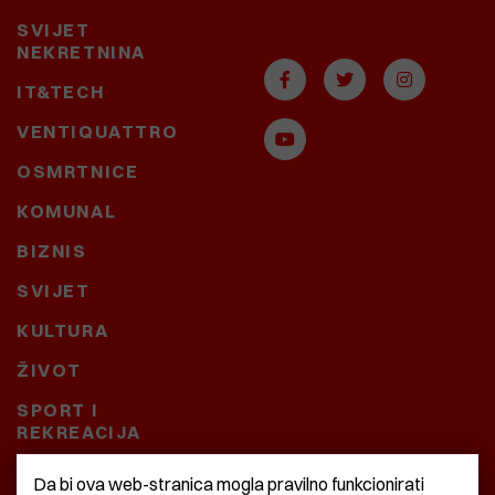
SVIJET
NEKRETNINA
IT&TECH
VENTIQUATTRO
OSMRTNICE
KOMUNAL
BIZNIS
SVIJET
KULTURA
ŽIVOT
SPORT I
REKREACIJA
CRNA KRONIKA
Da bi ova web-stranica mogla pravilno funkcionirati