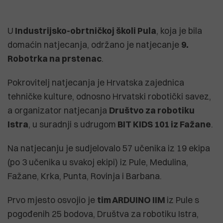
U
Industrijsko-obrtničkoj školi Pula
, koja je bila
domaćin natjecanja, održano je natjecanje
9.
Robotrka na prstenac
.
Pokrovitelj natjecanja je Hrvatska zajednica
tehničke kulture, odnosno Hrvatski robotički savez,
a organizator natjecanja
Društvo za robotiku
Istra
, u suradnji s udrugom
BIT KIDS 101 iz Fažane
.
Na natjecanju je sudjelovalo 57 učenika iz 19 ekipa
(po 3 učenika u svakoj ekipi) iz Pule, Medulina,
Fažane, Krka, Punta, Rovinja i Barbana.
Prvo mjesto osvojio je
tim ARDUINO IIM
iz Pule s
pogođenih 25 bodova, Društva za robotiku Istra,