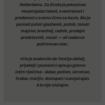
Rotterdamu. Za života je pokazivao
nevjerojatan talent, svestranost i
predanost u svemu čime se bavio. Bio je
poznati pulski glazbenik, putnik, tonski
majstor, branitelj, radnik, prodajni
predstavnik, vozač — ali nadasve
požrtvovan otac.
Vrlo je znakovito da Tončija obitelj,
prijatelji i poznanici opisuju gotovo
istim riječima - dobar, pošten, skroman,
hrabar, marljiv, dostupan i suosjećajan.
A to nije slučajno.