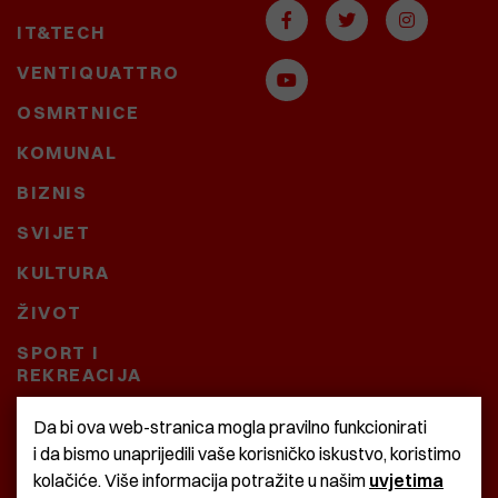
IT&TECH
VENTIQUATTRO
OSMRTNICE
KOMUNAL
BIZNIS
SVIJET
KULTURA
ŽIVOT
SPORT I
REKREACIJA
CRNA KRONIKA
Da bi ova web-stranica mogla pravilno funkcionirati
i da bismo unaprijedili vaše korisničko iskustvo, koristimo
BAŠTARDINI I PRAVI
kolačiće. Više informacija potražite u našim
uvjetima
KRASNA ZEMLJA