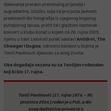
djelovanja prerano preminulog prijatelja i
sugrađanina, izložbu, koja će prvi puta javnosti
predstaviti dio fotografija iz njegovog bogatog
putopisnog opusa, pratit će i glazbeni nastavak -
koncert u Klubu Kotač u kojem će 26. rujna 2025.
njemu u čast zasvirati pulski sastavi
Antidrot, The
Chweger i Dogma
, odnosno bendovi u kojima je
Tonči Pavlinović djelovao za svog života.
Oba događaja vezana su za Tončijev rođendan
koji bi bio 17. rujna.
Tonči Pavlinović (17. rujna 1974. – 30.
prosinca 2024.) rođen je u Puli, a dio
svog djetinjstva proveo je u