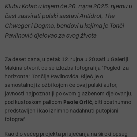
Klubu Kotač u kojem će 26. rujna 2025. njemu u
čast zasvirati pulski sastavi Antidrot, The
Chweger i Dogma, bendovi u kojima je Tonči
Pavlinović djelovao za svog života
Za deset dana, u petak 12. rujna u 20 sati u Galeriji
Makina otvorit će se izložba fotografija "Pogled iza
horizonta" Tončija Pavlinovića. Riječ je o
samostalnoj izložbi kojom će ovaj pulski autor,
javnosti najpoznatiji po svom glazbenom djelovanju,
pod kustoskom palicom
Paole Orlić
, biti posthumno
predstavljen i kao iznimno nadahnuti putopisni
fotograf.
Kao dio većeg projekta prisjećanja na široki opseg