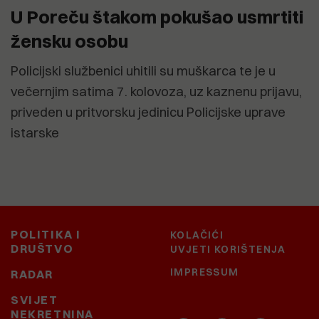
U Poreču štakom pokušao usmrtiti
žensku osobu
Policijski službenici uhitili su muškarca te je u
večernjim satima 7. kolovoza, uz kaznenu prijavu,
priveden u pritvorsku jedinicu Policijske uprave
istarske
POLITIKA I
KOLAČIĆI
DRUŠTVO
UVJETI KORIŠTENJA
IMPRESSUM
RADAR
SVIJET
NEKRETNINA