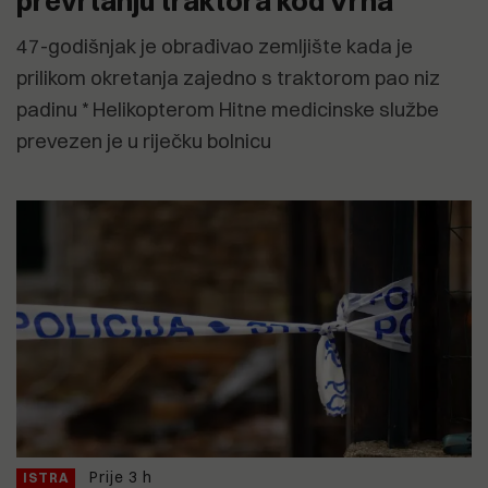
prevrtanju traktora kod Vrha
47-godišnjak je obrađivao zemljište kada je
prilikom okretanja zajedno s traktorom pao niz
padinu * Helikopterom Hitne medicinske službe
prevezen je u riječku bolnicu
Prije 3 h
ISTRA