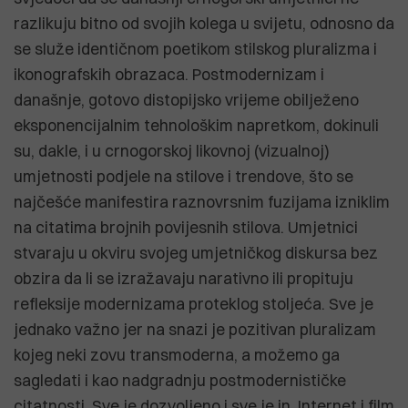
razlikuju bitno od svojih kolega u svijetu, odnosno da
se služe identičnom poetikom stilskog pluralizma i
ikonografskih obrazaca. Postmodernizam i
današnje, gotovo distopijsko vrijeme obilježeno
eksponencijalnim tehnološkim napretkom, dokinuli
su, dakle, i u crnogorskoj likovnoj (vizualnoj)
umjetnosti podjele na stilove i trendove, što se
najčešće manifestira raznovrsnim fuzijama izniklim
na citatima brojnih povijesnih stilova. Umjetnici
stvaraju u okviru svojeg umjetničkog diskursa bez
obzira da li se izražavaju narativno ili propituju
refleksije modernizama proteklog stoljeća. Sve je
jednako važno jer na snazi je pozitivan pluralizam
kojeg neki zovu transmoderna, a možemo ga
sagledati i kao nadgradnju postmodernističke
citatnosti. Sve je dozvoljeno i sve je in. Internet i film