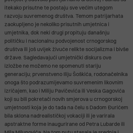
itekako prisutne te postaju sve većim utegom
razvoju suvremenog društva. Temom patrijarhata
zaokupljeno je nekoliko prisutnih umjetnica i
umjetnika, dok neki drugi propituju današnju
političku i nacionalnu podvojenost crnogorskog
društva ili još uvijek živuće relikte socijalizma i bivše
države. Sagledavajući umjetnički diskurs ove
izložbe ne možemo ne spomenuti stariju
generaciju; prvenstveno Iliju Šoškića, rodonačelnika
onoga što podrazumijevamo suvremenim likovnim
izričajem, kao i Miliju Pavičevića ili Veska Gagovića
koji su bili pokretači novih smjerova u crnogorskoj
umjetnosti koja je do tada na čelu s Dadom Đurićem
bila sklona nadrealističkoj vokaciji ili je varirala
apstraktne forme inaugurirane od Petra Lubarde ili
Mila Milunovića. Na tom putu stasala je srednja i