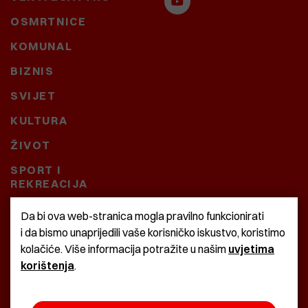
OSMRTNICE
KOMUNAL
BIZNIS
SVIJET
KULTURA
ŽIVOT
SPORT I
REKREACIJA
CRNA KRONIKA
Da bi ova web-stranica mogla pravilno funkcionirati
i da bismo unaprijedili vaše korisničko iskustvo, koristimo
BAŠTARDINI I PRAVI
kolačiće. Više informacija potražite u našim
uvjetima
KRASNA ZEMLJA
korištenja
.