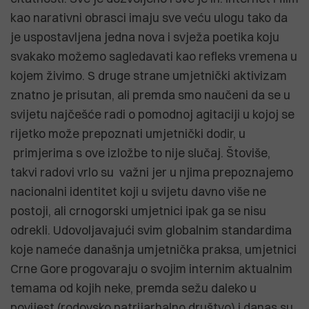
kao narativni obrasci imaju sve veću ulogu tako da
je uspostavljena jedna nova i svježa poetika koju
svakako možemo sagledavati kao refleks vremena u
kojem živimo. S druge strane umjetnički aktivizam
znatno je prisutan, ali premda smo naučeni da se u
svijetu najčešće radi o pomodnoj agitaciji u kojoj se
rijetko može prepoznati umjetnički dodir, u
primjerima s ove izložbe to nije slučaj. Štoviše,
takvi radovi vrlo su važni jer u njima prepoznajemo
nacionalni identitet koji u svijetu davno više ne
postoji, ali crnogorski umjetnici ipak ga se nisu
odrekli. Udovoljavajući svim globalnim standardima
koje nameće današnja umjetnička praksa, umjetnici
Crne Gore progovaraju o svojim internim aktualnim
temama od kojih neke, premda sežu daleko u
povijest (rodovsko patrijarhalno društvo) i danas su