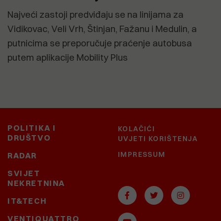
Najveći zastoji predviđaju se na linijama za
Vidikovac, Veli Vrh, Štinjan, Fažanu i Medulin, a
putnicima se preporučuje praćenje autobusa
putem aplikacije Mobility Plus
POLITIKA I
KOLAČIĆI
DRUŠTVO
UVJETI KORIŠTENJA
IMPRESSUM
RADAR
SVIJET
NEKRETNINA
IT&TECH
VENTIQUATTRO