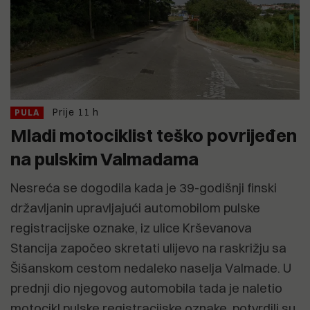
Prije 11 h
PULA
Mladi motociklist teško povrijeđen
na pulskim Valmadama
Nesreća se dogodila kada je 39-godišnji finski
državljanin upravljajući automobilom pulske
registracijske oznake, iz ulice Krševanova
Stancija započeo skretati ulijevo na raskrižju sa
Šišanskom cestom nedaleko naselja Valmade. U
prednji dio njegovog automobila tada je naletio
motocikl pulske registracijske oznake, potvrdili su