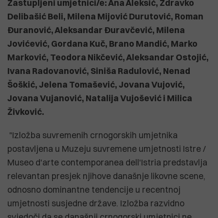
Zastupljeni umjetnici/e: Ana Aleksić, Zdravko
Delibašić Beli, Milena Mijović Durutović, Roman
Đuranović, Aleksandar Đuravčević, Milena
Jovićević, Gordana Kuč, Brano Mandić, Marko
Marković, Teodora Nikčević, Aleksandar Ostojić,
Ivana Radovanović, Siniša Radulović, Nenad
Šoškić, Jelena Tomašević, Jovana Vujović,
Jovana Vujanović, Natalija Vujošević i Milica
Živković.
"Izložba suvremenih crnogorskih umjetnika
postavljena u Muzeju suvremene umjetnosti Istre /
Museo d'arte contemporanea dell'Istria predstavlja
relevantan presjek njihove današnje likovne scene,
odnosno dominantne tendencije u recentnoj
umjetnosti susjedne države. Izložba razvidno
svjedoči da se današnji crnogorski umjetnici ne