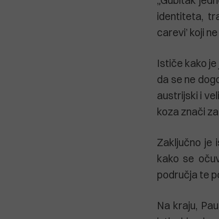
identiteta, t
carevi’ koji n
Ističe kako je
da se ne dogod
austrijski i v
koza znači za
Zaključno je 
kako se očuv
područja te po
Na kraju, Pau