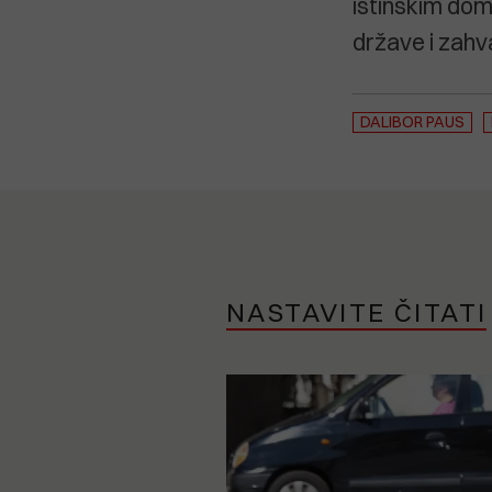
istinskim domo
države i zahva
DALIBOR PAUS
NASTAVITE ČITATI