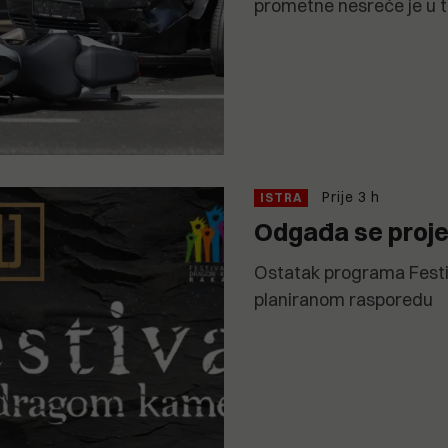
prometne nesreće je u tije
Prije 3 h
ISTRA
Odgađa se projek
Ostatak programa Festi
planiranom rasporedu