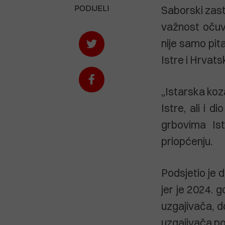
PODIJELI
Saborski zas
važnost očuv
nije samo pit
Istre i Hrvats
„Istarska koz
Istre, ali i d
grbovima Ist
priopćenju.
Podsjetio je 
jer je 2024. g
uzgajivača, d
uzgajivača po