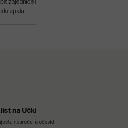
bit zajednice i
ni krepala“.
ist na Učki
mjestu nesreće, a očevid