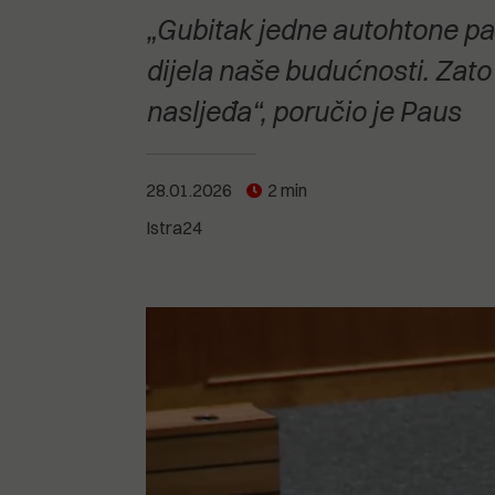
POGLEDAJTE SVE
POGLEDAJTE SVE
„Gubitak jedne autohtone pasm
POGLEDAJTE SVE
dijela naše budućnosti. Zato 
nasljeđa“, poručio je Paus
POGLEDAJTE SVE
28.01.2026
2 min
Istra24