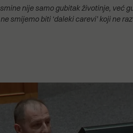
stanovanje,
ine nije samo gubitak životinje, već gubi
kulturu..."
ne smijemo biti ‘daleki carevi’ koji ne ra