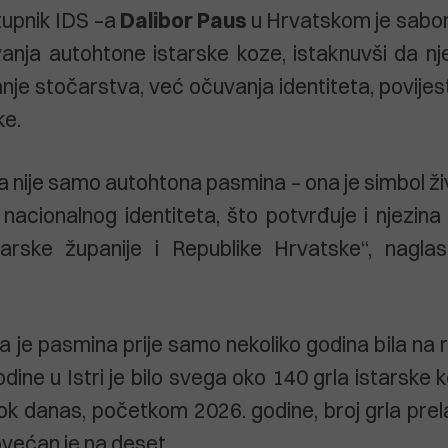
tupnik IDS –a
Dalibor Paus
u Hrvatskom je sabor
anja autohtone istarske koze, istaknuvši da nj
anje stočarstva, već očuvanja identiteta, povijest
ke.
a nije samo autohtona pasmina – ona je simbol živo
io nacionalnog identiteta, što potvrđuje i njezin
arske županije i Republike Hrvatske“, nagla
da je pasmina prije samo nekoliko godina bila na
odine u Istri je bilo svega oko 140 grla istarske 
ok danas, početkom 2026. godine, broj grla prela
većan je na deset.