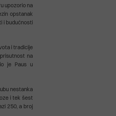
u upozorio na
ezin opstanak
i i budućnosti
ta i tradicije
a prisutnost na
sio je Paus u
 rubu nestanka
koze i tek šest
zi 250, a broj