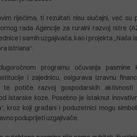
m riječima, ti rezultati nisu slučajni, već su
ornog rada Agencije za ruralni razvoj Istre (AZ
ajednice i samih uzgajivača, kao i projekta „Naša 
a istriana“.
dugoročnom programu očuvanja pasmine k
nstitucije i zajednicu, osigurava izravnu finan
a te potiče razvoj gospodarskih aktivnosti
od istarske koze. Posebno je istaknut inovativ
“, kroz koji građani i poduzetnici mogu simboli
ravno poduprijeti uzgajivače.
e autohtone pasmine nije samo gubitak životinj