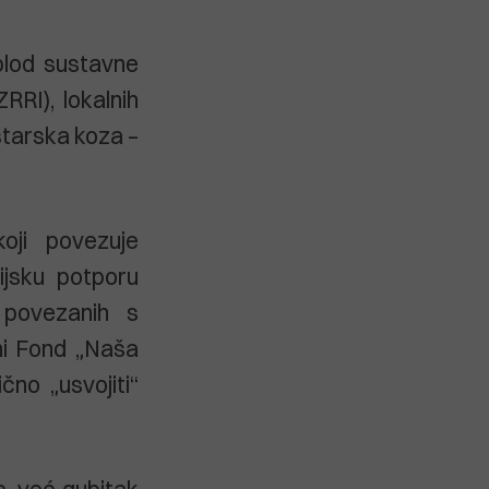
 plod sustavne
RRI), lokalnih
istarska koza –
oji povezuje
cijsku potporu
 povezanih s
ni Fond „Naša
čno „usvojiti“
e, već gubitak