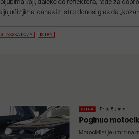
ljubima koji, daleko od reflektora, rade za dobro
ljujući njima, danas iz Istre donosi glas da „koza 
ISTARSKA KOZA
ISTRA
Prije 51 min
ISTRA
Poginuo motocikl
Motociklist je umro na 