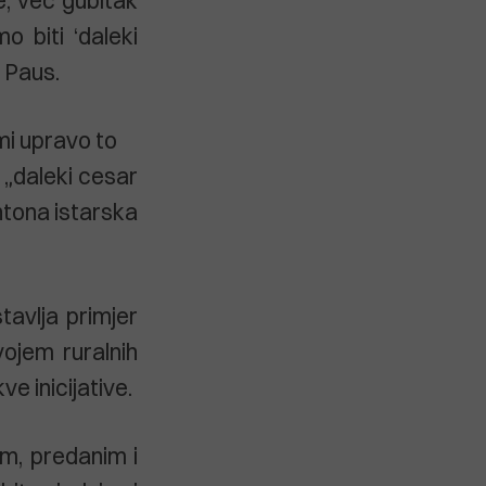
o biti ‘daleki
e Paus.
emi upravo to
o „daleki cesar
ohtona istarska
tavlja primjer
ojem ruralnih
e inicijative.
im, predanim i