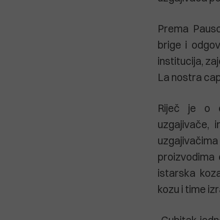
Prema Pausovi
brige i odgov
institucija, z
La nostra capr
Riječ je o 
uzgajivače, i
uzgajivačim
proizvodima 
istarska koza
kozu i time iz
„Gubitak jedn