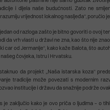
radicije i dijela naše budućnosti. Zato ne smijem
e razumiju vrijednost lokalnog nasljeđa“, poručio j
 jedan od razloga zašto je bitno govoriti o ovoj t
i da vrh vlasti u državi ne zna, kao što nije zna
eliki car od Jermanije“, kako kaže Balota, što aut
 našeg čovjeka, Istru i Hrvatsku.
istaknuo da projekt „Naša istarska koza“ preds
anje tradicije može povezati s modernim razv
zvao institucije i državu da snažnije podrže ovakv
s je zaključio kako je ovo priča o ljudima – o tih